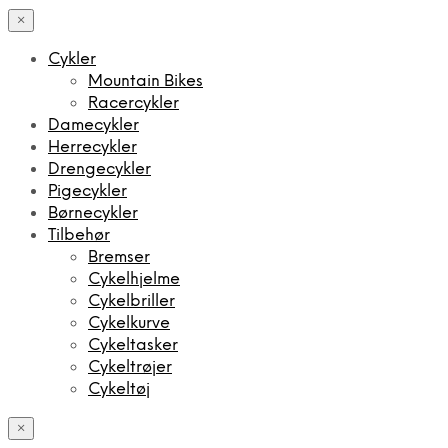
×
Cykler
Mountain Bikes
Racercykler
Damecykler
Herrecykler
Drengecykler
Pigecykler
Børnecykler
Tilbehør
Bremser
Cykelhjelme
Cykelbriller
Cykelkurve
Cykeltasker
Cykeltrøjer
Cykeltøj
×