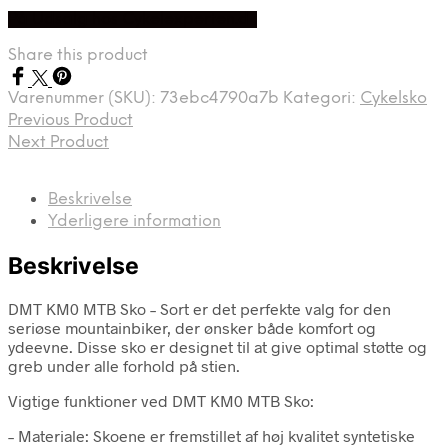
oprindelige
aktuelle
På Udsalg hos Cykelexperten.dk
pris
pris
var:
er:
Share this product
kr. 3.299,00.
kr. 2.309,00.
Varenummer (SKU):
73ebc4790a7b
Kategori:
Cykelsko
Previous Product
Next Product
Beskrivelse
Yderligere information
Beskrivelse
DMT KM0 MTB Sko – Sort er det perfekte valg for den
seriøse mountainbiker, der ønsker både komfort og
ydeevne. Disse sko er designet til at give optimal støtte og
greb under alle forhold på stien.
Vigtige funktioner ved DMT KM0 MTB Sko:
– Materiale: Skoene er fremstillet af høj kvalitet syntetiske