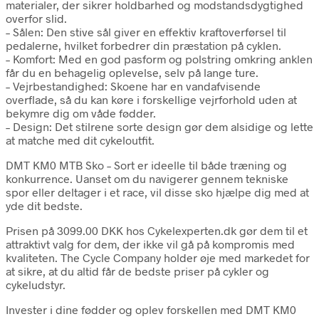
materialer, der sikrer holdbarhed og modstandsdygtighed
overfor slid.
– Sålen: Den stive sål giver en effektiv kraftoverførsel til
pedalerne, hvilket forbedrer din præstation på cyklen.
– Komfort: Med en god pasform og polstring omkring anklen
får du en behagelig oplevelse, selv på lange ture.
– Vejrbestandighed: Skoene har en vandafvisende
overflade, så du kan køre i forskellige vejrforhold uden at
bekymre dig om våde fødder.
– Design: Det stilrene sorte design gør dem alsidige og lette
at matche med dit cykeloutfit.
DMT KM0 MTB Sko – Sort er ideelle til både træning og
konkurrence. Uanset om du navigerer gennem tekniske
spor eller deltager i et race, vil disse sko hjælpe dig med at
yde dit bedste.
Prisen på 3099.00 DKK hos Cykelexperten.dk gør dem til et
attraktivt valg for dem, der ikke vil gå på kompromis med
kvaliteten. The Cycle Company holder øje med markedet for
at sikre, at du altid får de bedste priser på cykler og
cykeludstyr.
Invester i dine fødder og oplev forskellen med DMT KM0