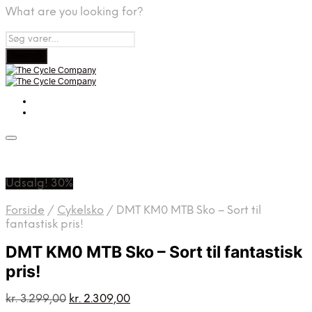
What are you looking for?
Udsalg! 30%
Forside
/
Cykelsko
/
DMT KM0 MTB Sko – Sort til
fantastisk pris!
DMT KM0 MTB Sko – Sort til fantastisk
pris!
Den
Den
kr.
3.299,00
kr.
2.309,00