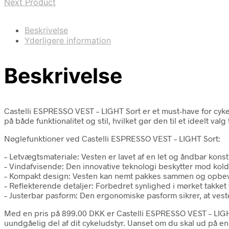
Next Product
Beskrivelse
Yderligere information
Beskrivelse
Castelli ESPRESSO VEST – LIGHT Sort er et must-have for cyke
på både funktionalitet og stil, hvilket gør den til et ideelt va
Nøglefunktioner ved Castelli ESPRESSO VEST – LIGHT Sort:
– Letvægtsmateriale: Vesten er lavet af en let og åndbar kon
– Vindafvisende: Den innovative teknologi beskytter mod kolde 
– Kompakt design: Vesten kan nemt pakkes sammen og opbevares 
– Reflekterende detaljer: Forbedret synlighed i mørket takket
– Justerbar pasform: Den ergonomiske pasform sikrer, at v
Med en pris på 899.00 DKK er Castelli ESPRESSO VEST – LIGHT 
uundgåelig del af dit cykeludstyr. Uanset om du skal ud på en