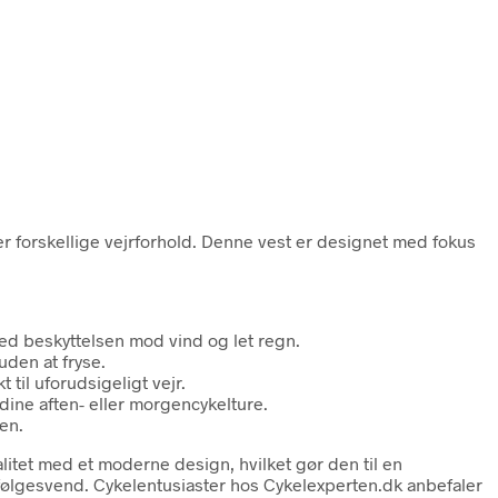
er forskellige vejrforhold. Denne vest er designet med fokus
med beskyttelsen mod vind og let regn.
uden at fryse.
til uforudsigeligt vejr.
dine aften- eller morgencykelture.
en.
itet med et moderne design, hvilket gør den til en
t følgesvend. Cykelentusiaster hos Cykelexperten.dk anbefaler