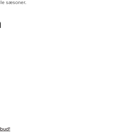
lle sæsoner.
n