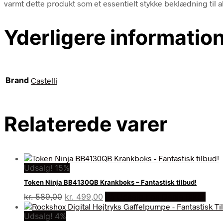
varmt dette produkt som et essentielt stykke beklædning til a
Yderligere informatio
Brand
Castelli
Relaterede varer
Udsalg! 15%
Token Ninja BB4130QB Krankboks – Fantastisk tilbud!
Den
Den
kr.
589,00
kr.
499,00
På Udsalg hos Dania Bikes
oprindelige
aktuelle
Udsalg! 4%
pris
pris