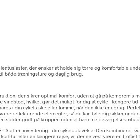
lentusiaster, der ønsker at holde sig tørre og komfortable und
lg til både træningsture og daglig brug.
struktion, der sikrer optimal komfort uden at gå på kompromis 
vindstød, hvilket gør det muligt for dig at cykle i længere tid 
i din cykeltaske eller lomme, når den ikke er i brug. Perfekt 
 være reflekterende elementer, så du kan føle dig sikker under 
esten sidder godt på kroppen uden at hæmme bevægelsesfrihed
Sort en investering i din cykeloplevelse. Den kombinerer kval
 kort tur eller en længere rejse, vil denne vest være en trofas