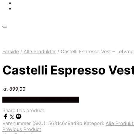
Forside
/
Alle Produkter
/
Castelli Espresso Vest – Letvægt
Castelli Espresso Vest
kr.
899,00
Bedste pris hos Cykelexperten.dk
Share this product
Varenummer (SKU):
5631c6c9ad9b
Kategori:
Alle Produkt
Previous Product