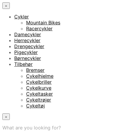
×
Cykler
Mountain Bikes
Racercykler
Damecykler
Herrecykler
Drengecykler
Pigecykler
Børnecykler
Tilbehør
Bremser
Cykelhjelme
Cykelbriller
Cykelkurve
Cykeltasker
Cykeltrøjer
Cykeltøj
×
What are you looking for?