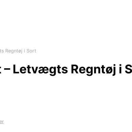
s Regntøj i Sort
 – Letvægts Regntøj i 
er