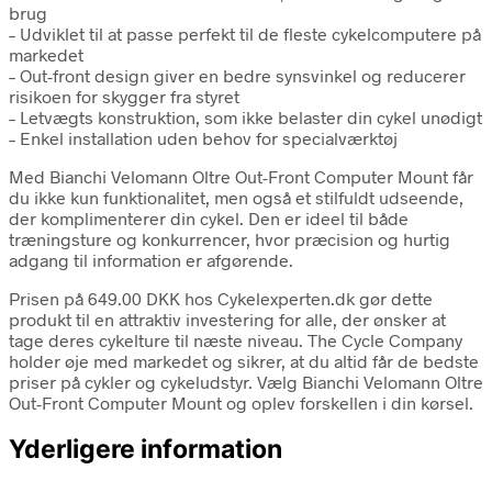
brug
– Udviklet til at passe perfekt til de fleste cykelcomputere på
markedet
– Out-front design giver en bedre synsvinkel og reducerer
risikoen for skygger fra styret
– Letvægts konstruktion, som ikke belaster din cykel unødigt
– Enkel installation uden behov for specialværktøj
Med Bianchi Velomann Oltre Out-Front Computer Mount får
du ikke kun funktionalitet, men også et stilfuldt udseende,
der komplimenterer din cykel. Den er ideel til både
træningsture og konkurrencer, hvor præcision og hurtig
adgang til information er afgørende.
Prisen på 649.00 DKK hos Cykelexperten.dk gør dette
produkt til en attraktiv investering for alle, der ønsker at
tage deres cykelture til næste niveau. The Cycle Company
holder øje med markedet og sikrer, at du altid får de bedste
priser på cykler og cykeludstyr. Vælg Bianchi Velomann Oltre
Out-Front Computer Mount og oplev forskellen i din kørsel.
Yderligere information