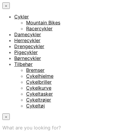
×
Cykler
Mountain Bikes
Racercykler
Damecykler
Herrecykler
Drengecykler
Pigecykler
Børnecykler
Tilbehør
Bremser
Cykelhjelme
Cykelbriller
Cykelkurve
Cykeltasker
Cykeltrøjer
Cykeltøj
×
What are you looking for?