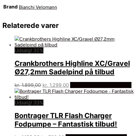
Brand
Bianchi Velomann
Relaterede varer
Udsalg! 32%
Crankbrothers Highline XC/Gravel
Ø27,2mm Sadelpind på tilbud
Den
Den
kr.
1.899,00
kr.
1.299,00
På Udsalg hos Dania Bikes
oprindelige
aktuelle
pris
pris
Udsalg! 33%
var:
er:
kr. 1.899,00.
kr. 1.299,00.
Bontrager TLR Flash Charger
Fodpumpe – Fantastisk tilbud!