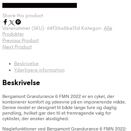
Bedste pris hos Cykelexperten.dk
Share this product
Varenummer (SKU):
64f36a6be13d
Kategori:
Alle
Produkter
Previous Product
Next Product
Beskrivelse
Yderligere information
Beskrivelse
Bergamont Grandurance 6 FMN 2022 er en cykel, der
kombinerer komfort og ydeevne på en imponerende måde.
Denne model er designet til både lange ture og daglig
pendling, hvilket gør den til et fremragende valg for
cyklister, der ønsker alsidighed.
Nøglefunktioner ved Bergamont Grandurance 6 FMN 2022: