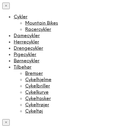
×
Cykler
Mountain Bikes
Racercykler
Damecykler
Herrecykler
Drengecykler
Pigecykler
Børnecykler
Tilbehør
Bremser
Cykelhjelme
Cykelbriller
Cykelkurve
Cykeltasker
Cykeltrøjer
Cykeltøj
×