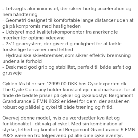
– Letvægts aluminiumstel, der sikrer hurtig acceleration og
nem håndtering
– Geometri designet til komfortable lange distancer uden at
gå på kompromis med hastigheden
– Udstyret med kvalitetskomponenter fra anerkendte
mærker for optimal ydeevne
– 2×11 gearsystem, der giver dig mulighed for at tackle
forskellige terræner med lethed
– Hydrauliske skivebremser, som sikrer effektiv bremsning
under alle forhold
– Dæk med god grip og stabilitet, perfekt til både asfalt og
grusveje
Cyklen fås til prisen 12999.00 DKK hos Cykelexperten.dk.
The Cycle Company holder konstant øje med markedet for at
finde de bedste priser på cykler og cykeludstyr. Bergamont
Grandurance 6 FMN 2022 er ideel for dem, der ønsker en
robust og pålidelig cykel til både træning og fritid.
Overvej denne model, hvis du værdsætter kvalitet og
funktionalitet i dit valg af cykel. Med sin kombination af
styrke, lethed og komfort vil Bergamont Grandurance 6 FMN
2022 være en tro følgesvend på alle dine cykeleventyr.