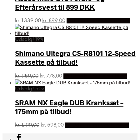
Efterårsvest til 899 DKK
Den
Den
kr.
1.339,00
kr.
899,00
På Udsalg hos Dania Bikes
oprindelige
aktuelle
pris
pris
var:
er:
Udsalg! 19%
kr. 1.339,00.
kr. 899,00.
Shimano Ultegra CS-R8101 12-Speed
Kassette på tilbud!
Den
Den
kr.
959,00
kr.
778,00
På Udsalg hos Dania Bikes
oprindelige
aktuelle
pris
pris
Udsalg! 50%
var:
er:
kr. 959,00.
kr. 778,00.
SRAM NX Eagle DUB Kranksæt –
175mm på tilbud!
Den
Den
kr.
1.199,00
kr.
598,00
På Udsalg hos Dania Bikes
oprindelige
aktuelle
pris
pris