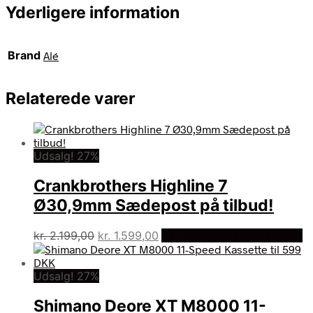
Yderligere information
Brand
Alé
Relaterede varer
Udsalg! 27%
Crankbrothers Highline 7
Ø30,9mm Sædepost på tilbud!
Den
Den
kr.
2.199,00
kr.
1.599,00
På Udsalg hos Dania Bikes
oprindelige
aktuelle
pris
pris
Udsalg! 27%
var:
er:
kr. 2.199,00.
kr. 1.599,00.
Shimano Deore XT M8000 11-