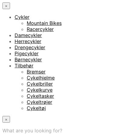
×
Cykler
Mountain Bikes
Racercykler
Damecykler
Herrecykler
Drengecykler
Pigecykler
Børnecykler
Tilbehør
Bremser
Cykelhjelme
Cykelbriller
Cykelkurve
Cykeltasker
Cykeltrøjer
Cykeltøj
×
What are you looking for?