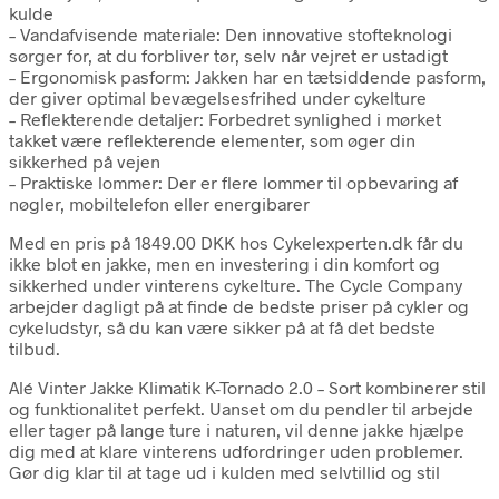
kulde
– Vandafvisende materiale: Den innovative stofteknologi
sørger for, at du forbliver tør, selv når vejret er ustadigt
– Ergonomisk pasform: Jakken har en tætsiddende pasform,
der giver optimal bevægelsesfrihed under cykelture
– Reflekterende detaljer: Forbedret synlighed i mørket
takket være reflekterende elementer, som øger din
sikkerhed på vejen
– Praktiske lommer: Der er flere lommer til opbevaring af
nøgler, mobiltelefon eller energibarer
Med en pris på 1849.00 DKK hos Cykelexperten.dk får du
ikke blot en jakke, men en investering i din komfort og
sikkerhed under vinterens cykelture. The Cycle Company
arbejder dagligt på at finde de bedste priser på cykler og
cykeludstyr, så du kan være sikker på at få det bedste
tilbud.
Alé Vinter Jakke Klimatik K-Tornado 2.0 – Sort kombinerer stil
og funktionalitet perfekt. Uanset om du pendler til arbejde
eller tager på lange ture i naturen, vil denne jakke hjælpe
dig med at klare vinterens udfordringer uden problemer.
Gør dig klar til at tage ud i kulden med selvtillid og stil