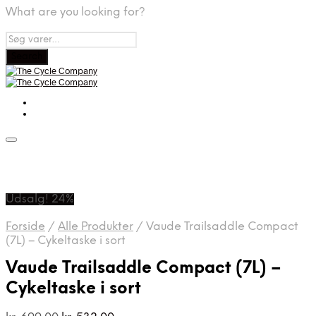
What are you looking for?
Udsalg! 24%
Forside
/
Alle Produkter
/
Vaude Trailsaddle Compact
(7L) – Cykeltaske i sort
Vaude Trailsaddle Compact (7L) –
Cykeltaske i sort