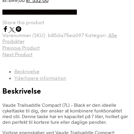
Den
Den
kr.
699,00
kr.
532,00
oprindelige
aktuelle
På Udsalg hos Cykelexperten.dk
pris
pris
var:
er:
Share this product
kr. 699,00.
kr. 532,00.
Varenummer (SKU):
b85da75ea097
Kategori:
Alle
Produkter
Previous Product
Next Product
Beskrivelse
Yderligere information
Beskrivelse
Vaude Trailsaddle Compact (7L) – Black er den ideelle
cykeltaske til dig, der ønsker at kombinere funktionalitet
med stil. Denne taske har en kapacitet på 7 liter, hvilket gør
den perfekt til kortere ture eller daglige pendler.
Vigtige egenskaber ved Vaude Trailsaddle Compact: