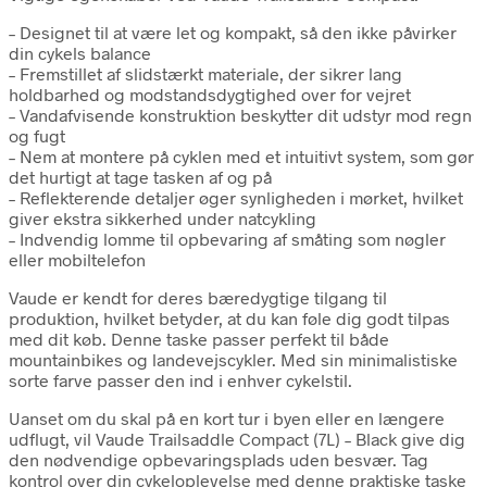
– Designet til at være let og kompakt, så den ikke påvirker
din cykels balance
– Fremstillet af slidstærkt materiale, der sikrer lang
holdbarhed og modstandsdygtighed over for vejret
– Vandafvisende konstruktion beskytter dit udstyr mod regn
og fugt
– Nem at montere på cyklen med et intuitivt system, som gør
det hurtigt at tage tasken af og på
– Reflekterende detaljer øger synligheden i mørket, hvilket
giver ekstra sikkerhed under natcykling
– Indvendig lomme til opbevaring af småting som nøgler
eller mobiltelefon
Vaude er kendt for deres bæredygtige tilgang til
produktion, hvilket betyder, at du kan føle dig godt tilpas
med dit køb. Denne taske passer perfekt til både
mountainbikes og landevejscykler. Med sin minimalistiske
sorte farve passer den ind i enhver cykelstil.
Uanset om du skal på en kort tur i byen eller en længere
udflugt, vil Vaude Trailsaddle Compact (7L) – Black give dig
den nødvendige opbevaringsplads uden besvær. Tag
kontrol over din cykeloplevelse med denne praktiske taske