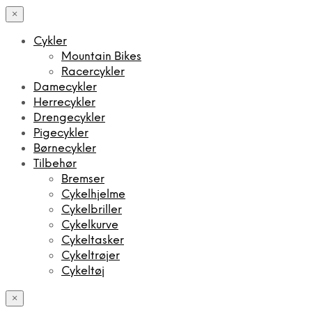
×
Cykler
Mountain Bikes
Racercykler
Damecykler
Herrecykler
Drengecykler
Pigecykler
Børnecykler
Tilbehør
Bremser
Cykelhjelme
Cykelbriller
Cykelkurve
Cykeltasker
Cykeltrøjer
Cykeltøj
×