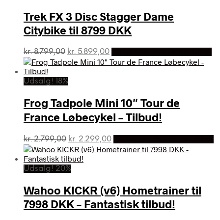
Trek FX 3 Disc Stagger Dame
Citybike til 8799 DKK
Den
Den
kr.
8.799,00
kr.
5.899,00
På Udsalg hos Dania Bikes
oprindelige
aktuelle
pris
pris
var:
er:
Udsalg! 18%
kr. 8.799,00.
kr. 5.899,00.
Frog Tadpole Mini 10″ Tour de
France Løbecykel – Tilbud!
Den
Den
kr.
2.799,00
kr.
2.299,00
På Udsalg hos Dania Bikes
oprindelige
aktuelle
pris
pris
var:
er:
Udsalg! 20%
kr. 2.799,00.
kr. 2.299,00.
Wahoo KICKR (v6) Hometrainer til
7998 DKK – Fantastisk tilbud!