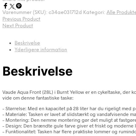
kr. 1.349,00.
kr. 999,00.
Varenummer (SKU):
c34ae031712d
Kategori:
Alle Produkt
Previous Product
Next Product
Beskrivelse
Yderligere information
Beskrivelse
Vaude Aqua Front (28L) i Burnt Yellow er en cykeltaske, der k
vide om denne fantastiske taske:
– Størrelse: Med en kapacitet på 28 liter har du rigeligt med pl
– Materiale: Tasken er lavet af slidstærkt og vandafvisende mate
– Montering: Den nemme montering gør det muligt at fastgøre 
– Design: Den brændte gule farve giver et friskt og moderne 
– Funktionalitet: Tasken har flere praktiske lommer og rumindd