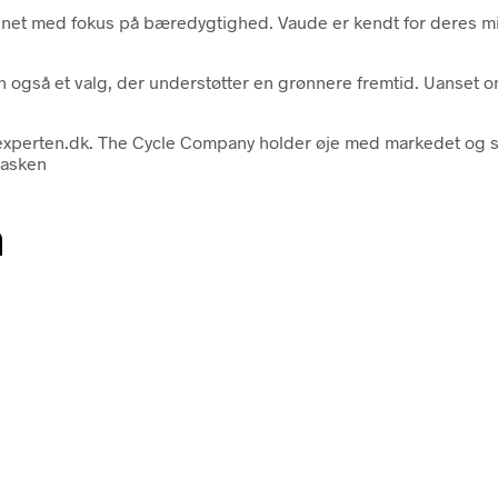
net med fokus på bæredygtighed. Vaude er kendt for deres mil
n også et valg, der understøtter en grønnere fremtid. Uanset o
experten.dk. The Cycle Company holder øje med markedet og sik
tasken
n