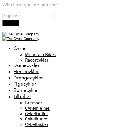
What are you looking for?
Cykler
Mountain Bikes
Racercykler
Damecykler
Herrecykler
Drengecykler
Pigecykler
Børnecykler
Tilbehør
Bremser
Cykelhjelme
Cykelbriller
Cykelkurve
Cykeltasker