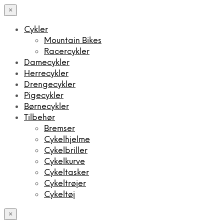
×
Cykler
Mountain Bikes
Racercykler
Damecykler
Herrecykler
Drengecykler
Pigecykler
Børnecykler
Tilbehør
Bremser
Cykelhjelme
Cykelbriller
Cykelkurve
Cykeltasker
Cykeltrøjer
Cykeltøj
×