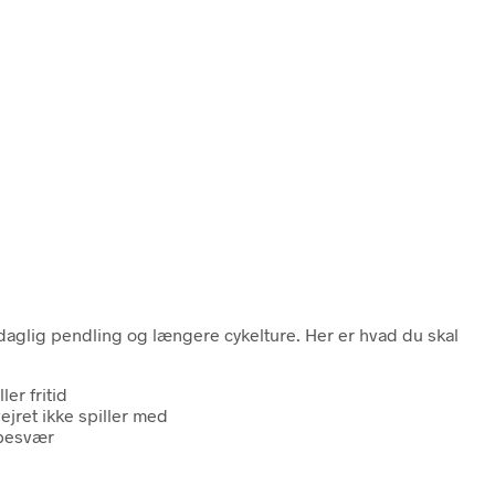
e daglig pendling og længere cykelture. Her er hvad du skal
er fritid
vejret ikke spiller med
 besvær