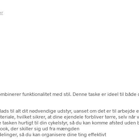
er
ombinerer funktionalitet med stil. Denne taske er ideel til båd
ads til alt dit nødvendige udstyr, uanset om det er til arbejde ell
riale, hvilket sikrer, at dine ejendele forbliver tørre, selv når 
tasken hurtigt til din cykelstyr, så du kan komme afsted uden
look, der skiller sig ud fra mængden
elinger, så du kan organisere dine ting effektivt