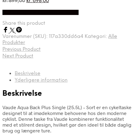
Den
Den
kr.
899,00
kr.
698,00
oprindelige
aktuelle
På Udsalg hos Cykelexperten.dk
pris
pris
var:
er:
Share this product
kr. 899,00.
kr. 698,00.
Varenummer (SKU):
117a330dd6a4
Kategori:
Alle
Produkter
Previous Product
Next Product
Beskrivelse
Yderligere information
Beskrivelse
Vaude Aqua Back Plus Single (25.5L) – Sort er en cykeltaske
designet til at imødekomme behovene hos den moderne
cyklist. Denne taske fra Vaude kombinerer funktionalitet
med et stilrent design, hvilket gør den ideel til både daglig
brug og længere ture.