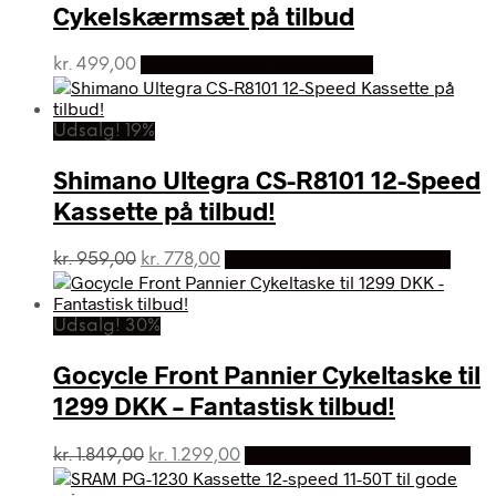
Cykelskærmsæt på tilbud
kr.
499,00
Bedste pris hos Dania Bikes
Udsalg! 19%
Shimano Ultegra CS-R8101 12-Speed
Kassette på tilbud!
Den
Den
kr.
959,00
kr.
778,00
På Udsalg hos Dania Bikes
oprindelige
aktuelle
pris
pris
var:
er:
Udsalg! 30%
kr. 959,00.
kr. 778,00.
Gocycle Front Pannier Cykeltaske til
1299 DKK – Fantastisk tilbud!
Den
Den
kr.
1.849,00
kr.
1.299,00
På Udsalg hos Dania Bikes
oprindelige
aktuelle