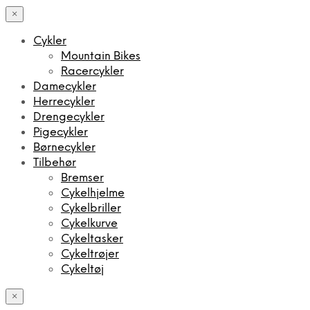
×
Cykler
Mountain Bikes
Racercykler
Damecykler
Herrecykler
Drengecykler
Pigecykler
Børnecykler
Tilbehør
Bremser
Cykelhjelme
Cykelbriller
Cykelkurve
Cykeltasker
Cykeltrøjer
Cykeltøj
×