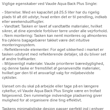
Vigtige egenskaber ved Vaude Aqua Back Plus Single:
– Størrelse: Med en kapacitet på 25.5 liter har du rigelig
plads til alt dit udstyr, hvad enten det er til pendling, indkøb
eller weekendudflugter.
– Vandtæt: Tasken er lavet af vandtætte materialer, hvilket
sikrer, at dine ejendele forbliver tørre under alle vejrforhold.
– Nem montering: Tasken kan nemt monteres og afmonteres
fra cyklens bagagebærer takket være det intuitive
monteringssystem.
– Reflekterende elementer: For øget sikkerhed i mørket er
tasken udstyret med reflekterende detaljer, så du bliver set
af andre trafikanter.
– Miljøvenligt materiale: Vaude prioriterer bæredygtighed,
og denne taske er fremstillet af genanvendte materialer,
hvilket gør den til et ansvarligt valg for miljøbevidste
cyklister.
Uanset om du skal på arbejde eller tage på en længere
cykeltur, vil Vaude Aqua Back Plus Single være en trofast
følgesvend. Den rummelige indvendige pladsering giver
mulighed for at organisere dine ting effektivt.
Taskens minimalistiske design passer perfekt ind i enhver