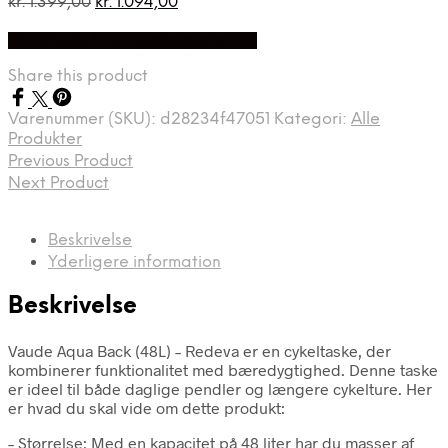
Den
Den
kr.
1.399,00
kr.
1.094,00
oprindelige
aktuelle
På Udsalg hos Cykelexperten.dk
pris
pris
var:
er:
Share this product
kr. 1.399,00.
kr. 1.094,00.
Varenummer (SKU):
d28234f47051
Kategori:
Alle
Produkter
Previous Product
Next Product
Beskrivelse
Yderligere information
Beskrivelse
Vaude Aqua Back (48L) – Redeva er en cykeltaske, der
kombinerer funktionalitet med bæredygtighed. Denne taske
er ideel til både daglige pendler og længere cykelture. Her
er hvad du skal vide om dette produkt:
– Størrelse: Med en kapacitet på 48 liter har du masser af