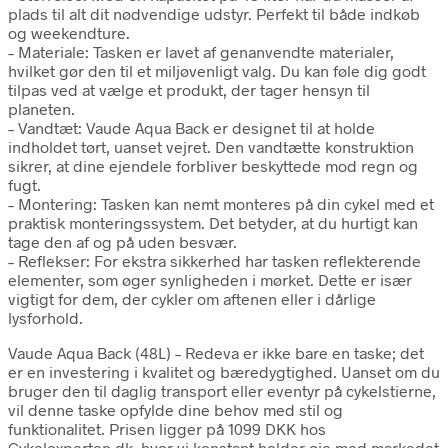
plads til alt dit nødvendige udstyr. Perfekt til både indkøb
og weekendture.
– Materiale: Tasken er lavet af genanvendte materialer,
hvilket gør den til et miljøvenligt valg. Du kan føle dig godt
tilpas ved at vælge et produkt, der tager hensyn til
planeten.
– Vandtæt: Vaude Aqua Back er designet til at holde
indholdet tørt, uanset vejret. Den vandtætte konstruktion
sikrer, at dine ejendele forbliver beskyttede mod regn og
fugt.
– Montering: Tasken kan nemt monteres på din cykel med et
praktisk monteringssystem. Det betyder, at du hurtigt kan
tage den af og på uden besvær.
– Reflekser: For ekstra sikkerhed har tasken reflekterende
elementer, som øger synligheden i mørket. Dette er især
vigtigt for dem, der cykler om aftenen eller i dårlige
lysforhold.
Vaude Aqua Back (48L) – Redeva er ikke bare en taske; det
er en investering i kvalitet og bæredygtighed. Uanset om du
bruger den til daglig transport eller eventyr på cykelstierne,
vil denne taske opfylde dine behov med stil og
funktionalitet. Prisen ligger på 1099 DKK hos
Cykelexperten.dk, hvor vi konstant holder øje med markedet