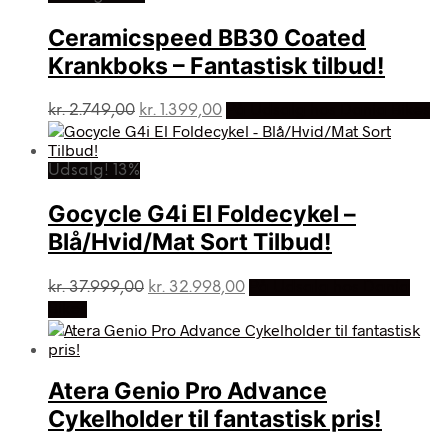
Ceramicspeed BB30 Coated
Krankboks – Fantastisk tilbud!
Den
Den
kr.
2.749,00
kr.
1.399,00
På Udsalg hos Dania Bikes
oprindelige
aktuelle
pris
pris
var:
er:
Udsalg! 13%
kr. 2.749,00.
kr. 1.399,00.
Gocycle G4i El Foldecykel –
Blå/Hvid/Mat Sort Tilbud!
Den
Den
kr.
37.999,00
kr.
32.998,00
På Udsalg hos Dania
oprindelige
aktuelle
Bikes
pris
pris
var:
er:
kr. 37.999,00.
kr. 32.998,00.
Atera Genio Pro Advance
Cykelholder til fantastisk pris!