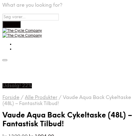
What are you looking for?
Udsalg! 22%
Forside
/
Alle Produkter
/
Vaude Aqua Back Cykeltaske
(48L) – Fantastisk Tilbud!
Vaude Aqua Back Cykeltaske (48L) –
Fantastisk Tilbud!