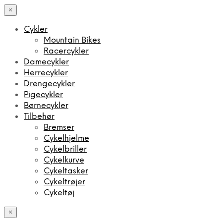
×
Cykler
Mountain Bikes
Racercykler
Damecykler
Herrecykler
Drengecykler
Pigecykler
Børnecykler
Tilbehør
Bremser
Cykelhjelme
Cykelbriller
Cykelkurve
Cykeltasker
Cykeltrøjer
Cykeltøj
×