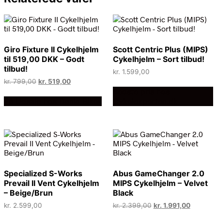
Giro Fixture II Cykelhjelm
Scott Centric Plus (MIPS)
til 519,00 DKK – Godt
Cykelhjelm – Sort tilbud!
tilbud!
kr.
1.599,00
Den
Den
kr.
799,00
kr.
519,00
oprindelige
aktuelle
Bedste pris hos
pris
pris
På Udsalg hos Dania Bikes
Cykelexperten.dk
var:
er:
kr. 799,00.
kr. 519,00.
Specialized S-Works
Abus GameChanger 2.0
Prevail II Vent Cykelhjelm
MIPS Cykelhjelm – Velvet
– Beige/Brun
Black
Den
Den
kr.
2.599,00
kr.
2.399,00
kr.
1.991,00
oprindelige
aktuelle