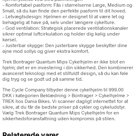
– Komfortabel pasform: Fås i størrelserne Large, Medium og
Small, så du kan finde den perfekte pasform til dit hoved.
– Letvægtsdesign: Hjelmen er designet til at være let og
behagelig at have på, selv under længere cykelture.
– God ventilation: Strategisk placerede ventilationskanaler
sikrer optimal luftcirkulation og holder dig kølig under
kørsel.
– Justerbar skygge: Den justerbare skygge beskytter dine
øjne mod sollys og giver ekstra komfort.
Trek Bontrager Quantum Mips Cykelhjelm er ikke blot en
hjelm; det er en investering i din sikkerhed. Den kombinerer
avanceret teknologi med et stilfuldt design, så du kan føle
dig tryg og se godt ud på samme tid.
The Cycle Company tilbyder denne cykelhjelm til 999.00
DKK i kategorien Beklædning > Bontrager > Cykelhjelme >
TREK hos Dania Bikes. Vi scanner dagligt internettet for at
sikre, at du får de bedste priser på cykler og cykeludstyr.
Vælg Trek Bontrager Quantum Mips Cykelhjelm for en
sikkerhedsforanstaltning uden kompromis på stilen.
Relaterede varer