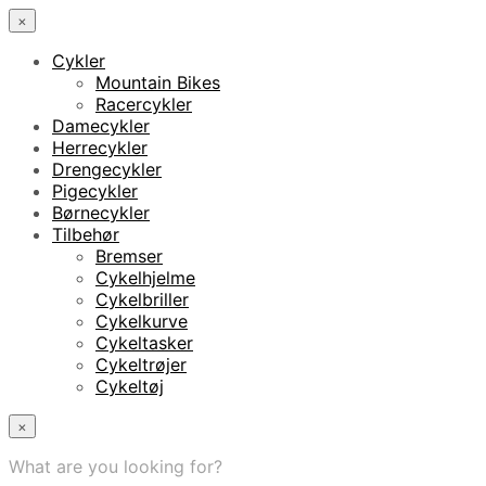
×
Cykler
Mountain Bikes
Racercykler
Damecykler
Herrecykler
Drengecykler
Pigecykler
Børnecykler
Tilbehør
Bremser
Cykelhjelme
Cykelbriller
Cykelkurve
Cykeltasker
Cykeltrøjer
Cykeltøj
×
What are you looking for?