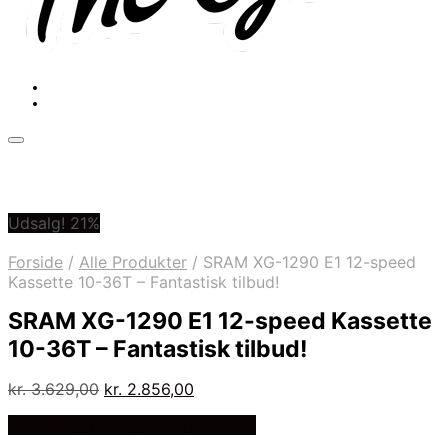
Udsalg! 21%
Forside
/
Alle Produkter
/
SRAM XG-1290 E1 12-speed
Kassette 10-36T – Fantastisk tilbud!
SRAM XG-1290 E1 12-speed Kassette
10-36T – Fantastisk tilbud!
Den
Den
kr.
3.629,00
kr.
2.856,00
oprindelige
aktuelle
På Udsalg hos Cykelexperten.dk
pris
pris