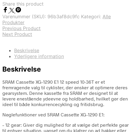
var:
er:
Share this product
kr. 3.629,00.
kr. 2.856,00.
Varenummer (SKU):
96b3af8dc9fc
Kategori:
Alle
Produkter
Previous Product
Next Product
Beskrivelse
Yderligere information
Beskrivelse
SRAM Cassette XG-1290 E1 12 speed 10-36T er et
fremragende valg til cyklister, der ønsker at optimere deres
gearsystem. Denne kassette fra SRAM er designet til at
levere enestående ydeevne og holdbarhed, hvilket gør den
ideel til både konkurrencecykling og fritidsbrug.
Nøglefunktioner ved SRAM Cassette XG-1290 E1:
– 12 gear: Giver dig mulighed for at vælge det perfekte gear
til enhver situation, uanset om du klatrer op ad bakker eller