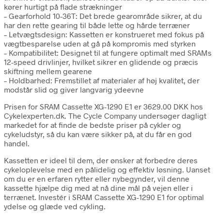
kører hurtigt på flade strækninger
– Gearforhold 10-36T: Det brede gearområde sikrer, at du
har den rette gearing til både lette og hårde terræner
– Letvægtsdesign: Kassetten er konstrueret med fokus på
vægtbesparelse uden at gå på kompromis med styrken
– Kompatibilitet: Designet til at fungere optimalt med SRAMs
12-speed drivlinjer, hvilket sikrer en glidende og præcis
skiftning mellem gearene
– Holdbarhed: Fremstillet af materialer af høj kvalitet, der
modstår slid og giver langvarig ydeevne
Prisen for SRAM Cassette XG-1290 E1 er 3629.00 DKK hos
Cykelexperten.dk. The Cycle Company undersøger dagligt
markedet for at finde de bedste priser på cykler og
cykeludstyr, så du kan være sikker på, at du får en god
handel.
Kassetten er ideel til dem, der ønsker at forbedre deres
cykeloplevelse med en pålidelig og effektiv løsning. Uanset
om du er en erfaren rytter eller nybegynder, vil denne
kassette hjælpe dig med at nå dine mål på vejen eller i
terrænet. Investér i SRAM Cassette XG-1290 E1 for optimal
ydelse og glæde ved cykling.