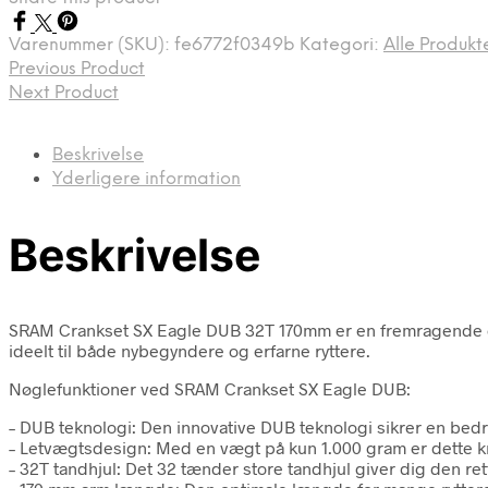
kr. 869,00.
kr. 723,00.
Varenummer (SKU):
fe6772f0349b
Kategori:
Alle Produkt
Previous Product
Next Product
Beskrivelse
Yderligere information
Beskrivelse
SRAM Crankset SX Eagle DUB 32T 170mm er en fremragende opgr
ideelt til både nybegyndere og erfarne ryttere.
Nøglefunktioner ved SRAM Crankset SX Eagle DUB:
– DUB teknologi: Den innovative DUB teknologi sikrer en bed
– Letvægtsdesign: Med en vægt på kun 1.000 gram er dette kr
– 32T tandhjul: Det 32 tænder store tandhjul giver dig den r