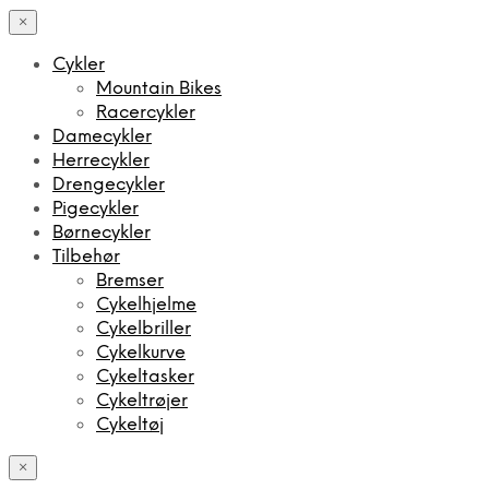
×
Cykler
Mountain Bikes
Racercykler
Damecykler
Herrecykler
Drengecykler
Pigecykler
Børnecykler
Tilbehør
Bremser
Cykelhjelme
Cykelbriller
Cykelkurve
Cykeltasker
Cykeltrøjer
Cykeltøj
×