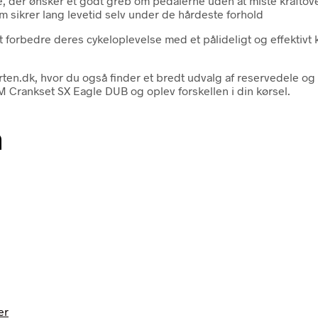
, der ønsker et godt greb om pedalerne uden at miste kraftov
som sikrer lang levetid selv under de hårdeste forhold
forbedre deres cykeloplevelse med et pålideligt og effektivt k
rten.dk, hvor du også finder et bredt udvalg af reservedele o
M Crankset SX Eagle DUB og oplev forskellen i din kørsel.
n