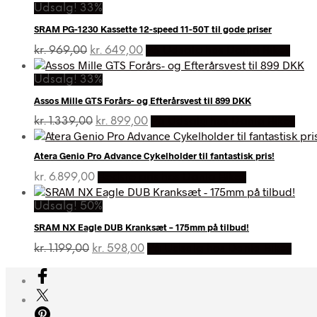
Udsalg! 33%
SRAM PG-1230 Kassette 12-speed 11-50T til gode priser
Den
Den
kr.
969,00
kr.
649,00
På Udsalg hos Dania Bikes
oprindelige
aktuelle
pris
pris
Udsalg! 33%
var:
er:
Assos Mille GTS Forårs- og Efterårsvest til 899 DKK
kr. 969,00.
kr. 649,00.
Den
Den
kr.
1.339,00
kr.
899,00
På Udsalg hos Dania Bikes
oprindelige
aktuelle
pris
pris
Atera Genio Pro Advance Cykelholder til fantastisk pris!
var:
er:
kr. 1.339,00.
kr. 899,00.
kr.
6.899,00
Bedste pris hos Dania Bikes
Udsalg! 50%
SRAM NX Eagle DUB Kranksæt – 175mm på tilbud!
Den
Den
kr.
1.199,00
kr.
598,00
På Udsalg hos Dania Bikes
oprindelige
aktuelle
pris
pris
var:
er:
kr. 1.199,00.
kr. 598,00.