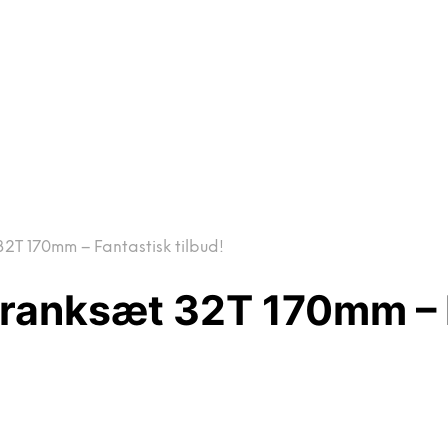
T 170mm – Fantastisk tilbud!
anksæt 32T 170mm – Fa