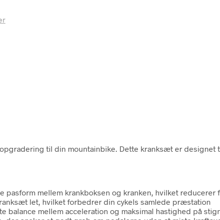
er
adering til din mountainbike. Dette kranksæt er designet til
re pasform mellem krankboksen og kranken, hvilket reducerer 
anksæt let, hvilket forbedrer din cykels samlede præstation
ette balance mellem acceleration og maksimal hastighed på stig