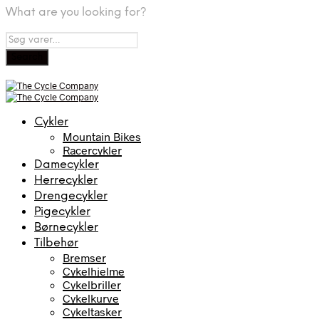
What are you looking for?
Cykler
Mountain Bikes
Racercykler
Damecykler
Herrecykler
Drengecykler
Pigecykler
Børnecykler
Tilbehør
Bremser
Cykelhjelme
Cykelbriller
Cykelkurve
Cykeltasker