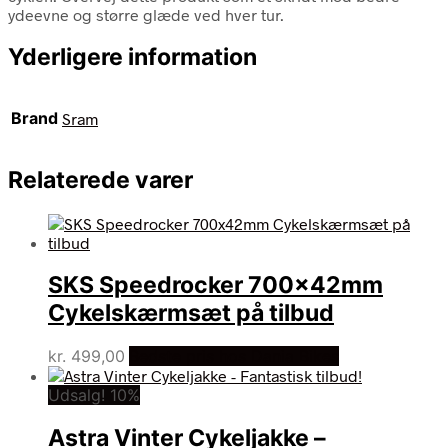
ydeevne og større glæde ved hver tur.
Yderligere information
Brand
Sram
Relaterede varer
SKS Speedrocker 700x42mm
Cykelskærmsæt på tilbud
kr.
499,00
Bedste pris hos Dania Bikes
Udsalg! 10%
Astra Vinter Cykeljakke –