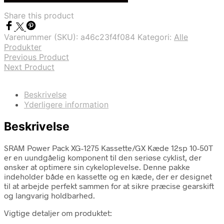
var:
er:
Share this product
kr. 1.989,00.
kr. 1.499,00.
Varenummer (SKU):
a46c23f4f084
Kategori:
Alle
Produkter
Previous Product
Next Product
Beskrivelse
Yderligere information
Beskrivelse
SRAM Power Pack XG-1275 Kassette/GX Kæde 12sp 10-50T
er en uundgåelig komponent til den seriøse cyklist, der
ønsker at optimere sin cykeloplevelse. Denne pakke
indeholder både en kassette og en kæde, der er designet
til at arbejde perfekt sammen for at sikre præcise gearskift
og langvarig holdbarhed.
Vigtige detaljer om produktet: