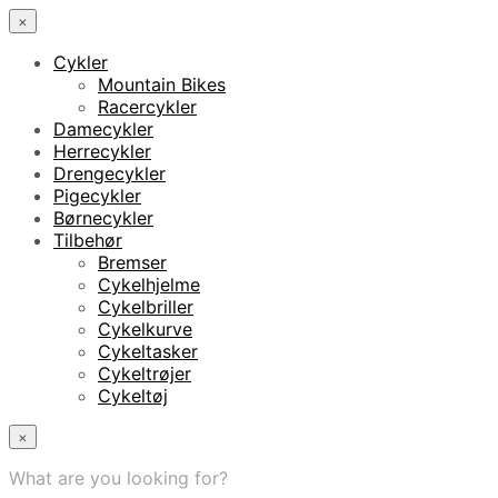
×
Cykler
Mountain Bikes
Racercykler
Damecykler
Herrecykler
Drengecykler
Pigecykler
Børnecykler
Tilbehør
Bremser
Cykelhjelme
Cykelbriller
Cykelkurve
Cykeltasker
Cykeltrøjer
Cykeltøj
×
What are you looking for?