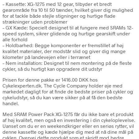
– Kassette: XG-1275 med 12 gear, tilbyder et bredt
gearområde fra 10 til 50 tænder, hvilket giver dig mulighed
for at tackle både stejle stigninger og hurtige flade
strækninger uden problemer
– GX Kæde: Specielt designet til at fungere med SRAMs 12-
speed system, sikrer glidende og hurtige gearskift under
alle forhold
– Holdbarhed: Begge komponenter er fremstillet af høj
kvalitet materialer, der modstår slid og giver dig mange
kilometer på landevejen eller i terrænet
– Nem installation: Designet til nem montering på de fleste
cykler, så du hurtigt kan opgradere dit udstyr
Prisen for denne pakke er 1416.00 DKK hos
Cykelexperten.dk. The Cycle Company holder øje med
markedet dagligt for at finde de bedste priser på cykler og
cykeludstyr, så du kan være sikker på at få den bedste
handel.
Med SRAM Power Pack XG-1275 får du ikke bare et produkt
af høj kvalitet, men også en investering i din cykeloplevelse.
Uanset om du er en weekendkriger eller en seriøs rytter, vil
denne kassette og kæde hjælpe dig med at nå dine mål på
cyklen. Overvej dette produkt som et skridt mod bedre