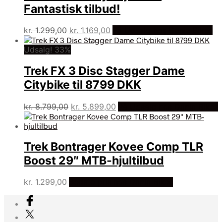
Fantastisk tilbud!
Den
Den
kr.
1.299,00
kr.
1.169,00
På Udsalg hos Dania Bikes
oprindelige
aktuelle
Udsalg! 33%
pris
pris
var:
er:
Trek FX 3 Disc Stagger Dame
kr. 1.299,00.
kr. 1.169,00.
Citybike til 8799 DKK
Den
Den
kr.
8.799,00
kr.
5.899,00
På Udsalg hos Dania Bikes
oprindelige
aktuelle
pris
pris
var:
er:
Trek Bontrager Kovee Comp TLR
kr. 8.799,00.
kr. 5.899,00.
Boost 29″ MTB-hjultilbud
kr.
1.299,00
Bedste pris hos Dania Bikes