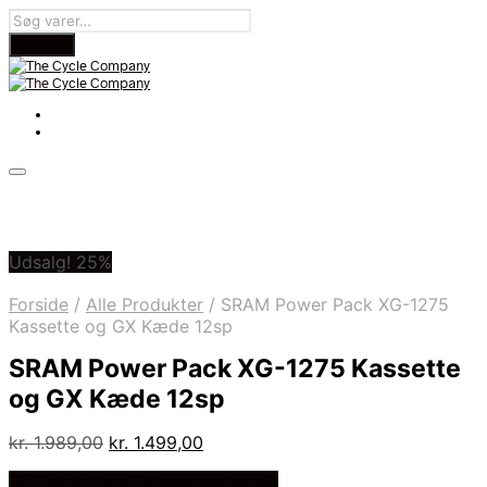
Udsalg! 25%
Forside
/
Alle Produkter
/
SRAM Power Pack XG-1275
Kassette og GX Kæde 12sp
SRAM Power Pack XG-1275 Kassette
og GX Kæde 12sp
Den
Den
kr.
1.989,00
kr.
1.499,00
oprindelige
aktuelle
På Udsalg hos Cykelexperten.dk
pris
pris