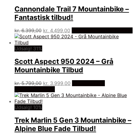
Cannondale Trail 7 Mountainbike –
Fantastisk tilbud!
Den
Den
kr.
6.399,00
kr.
4.499,00
På Udsalg hos Dania Bikes
oprindelige
aktuelle
pris
pris
var:
er:
Udsalg! 31%
kr. 6.399,00.
kr. 4.499,00.
Scott Aspect 950 2024 – Grå
Mountainbike Tilbud
Den
Den
kr.
5.799,00
kr.
3.999,00
På Udsalg hos
oprindelige
aktuelle
Cykelexperten.dk
pris
pris
var:
er:
kr. 5.799,00.
kr. 3.999,00.
Udsalg! 10%
Trek Marlin 5 Gen 3 Mountainbike –
Alpine Blue Fade Tilbud!