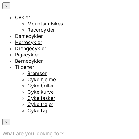
×
Cykler
Mountain Bikes
Racercykler
Damecykler
Herrecykler
Drengecykler
Pigecykler
Børnecykler
Tilbehør
Bremser
Cykelhjelme
Cykelbriller
Cykelkurve
Cykeltasker
Cykeltrøjer
Cykeltøj
×
What are you looking for?