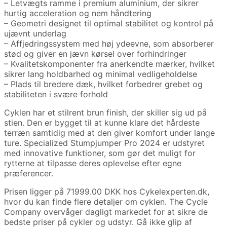
– Letvægts ramme i premium aluminium, der sikrer
hurtig acceleration og nem håndtering
– Geometri designet til optimal stabilitet og kontrol på
ujævnt underlag
– Affjedringssystem med høj ydeevne, som absorberer
stød og giver en jævn kørsel over forhindringer
– Kvalitetskomponenter fra anerkendte mærker, hvilket
sikrer lang holdbarhed og minimal vedligeholdelse
– Plads til bredere dæk, hvilket forbedrer grebet og
stabiliteten i svære forhold
Cyklen har et stilrent brun finish, der skiller sig ud på
stien. Den er bygget til at kunne klare det hårdeste
terræn samtidig med at den giver komfort under lange
ture. Specialized Stumpjumper Pro 2024 er udstyret
med innovative funktioner, som gør det muligt for
rytterne at tilpasse deres oplevelse efter egne
præferencer.
Prisen ligger på 71999.00 DKK hos Cykelexperten.dk,
hvor du kan finde flere detaljer om cyklen. The Cycle
Company overvåger dagligt markedet for at sikre de
bedste priser på cykler og udstyr. Gå ikke glip af