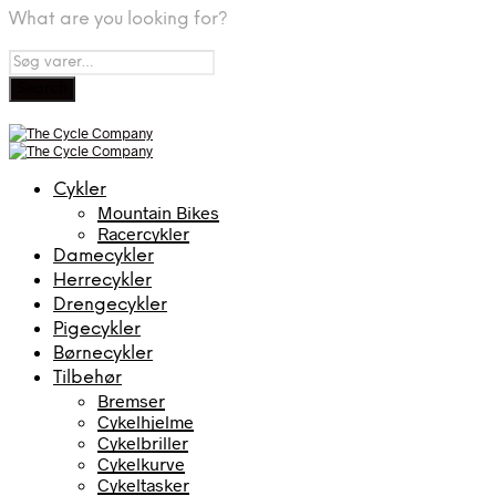
What are you looking for?
Cykler
Mountain Bikes
Racercykler
Damecykler
Herrecykler
Drengecykler
Pigecykler
Børnecykler
Tilbehør
Bremser
Cykelhjelme
Cykelbriller
Cykelkurve
Cykeltasker