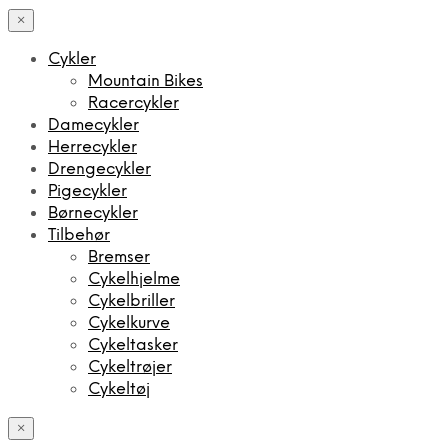
×
Cykler
Mountain Bikes
Racercykler
Damecykler
Herrecykler
Drengecykler
Pigecykler
Børnecykler
Tilbehør
Bremser
Cykelhjelme
Cykelbriller
Cykelkurve
Cykeltasker
Cykeltrøjer
Cykeltøj
×