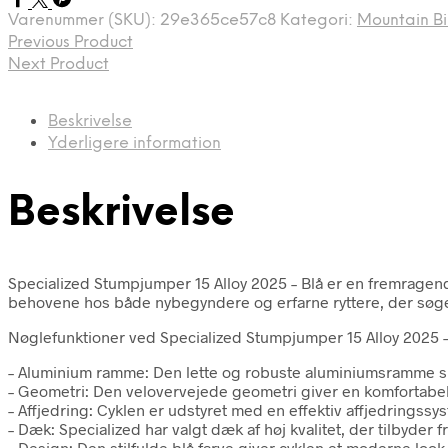
Varenummer (SKU):
29e365ce57c8
Kategori:
Mountain Bi
Previous Product
Next Product
Beskrivelse
Yderligere information
Beskrivelse
Specialized Stumpjumper 15 Alloy 2025 – Blå er en fremrage
behovene hos både nybegyndere og erfarne ryttere, der søger
Nøglefunktioner ved Specialized Stumpjumper 15 Alloy 2025 –
– Aluminium ramme: Den lette og robuste aluminiumsramme sikr
– Geometri: Den velovervejede geometri giver en komfortabel 
– Affjedring: Cyklen er udstyret med en effektiv affjedringss
– Dæk: Specialized har valgt dæk af høj kvalitet, der tilbyder
– Design: Den stilfulde blå farve giver cyklen et moderne loo