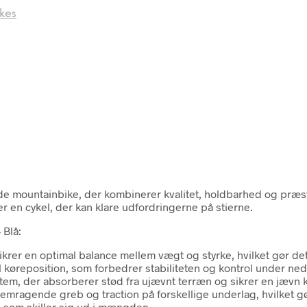
kes
nde mountainbike, der kombinerer kvalitet, holdbarhed og præs
 en cykel, der kan klare udfordringerne på stierne.
 Blå:
er en optimal balance mellem vægt og styrke, hvilket gør det 
køreposition, som forbedrer stabiliteten og kontrol under ned
ystem, der absorberer stød fra ujævnt terræn og sikrer en jævn 
 fremragende greb og traction på forskellige underlag, hvilket 
k, som skiller sig ud i mængden.