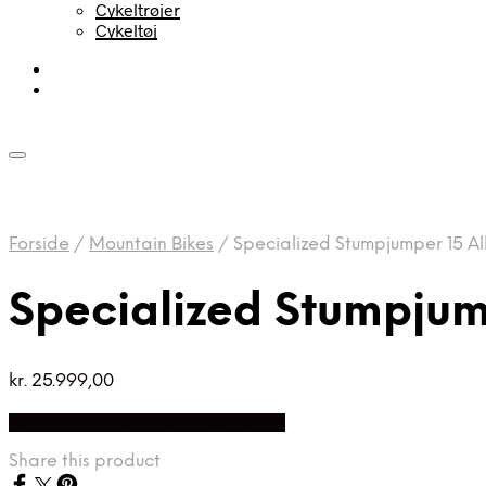
Cykeltrøjer
Cykeltøj
Forside
/
Mountain Bikes
/
Specialized Stumpjumper 15 Al
Specialized Stumpjum
kr.
25.999,00
Bedste pris hos Cykelexperten.dk
Share this product