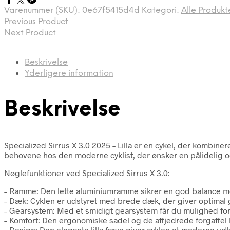
Varenummer (SKU):
0e67f5415d4d
Kategori:
Alle Produkt
Previous Product
Next Product
Beskrivelse
Yderligere information
Beskrivelse
Specialized Sirrus X 3.0 2025 – Lilla er en cykel, der kombin
behovene hos den moderne cyklist, der ønsker en pålidelig og 
Nøglefunktioner ved Specialized Sirrus X 3.0:
– Ramme: Den lette aluminiumramme sikrer en god balance mel
– Dæk: Cyklen er udstyret med brede dæk, der giver optimal gr
– Gearsystem: Med et smidigt gearsystem får du mulighed for at
– Komfort: Den ergonomiske sadel og de affjedrede forgaffel 
– Design: Den elegante lilla farve giver cyklen et moderne ud