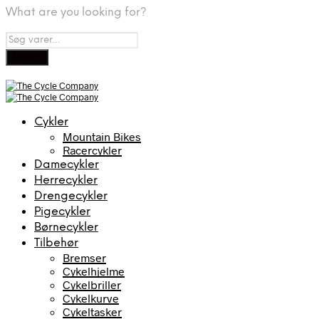
What are you looking for?
Cykler
Mountain Bikes
Racercykler
Damecykler
Herrecykler
Drengecykler
Pigecykler
Børnecykler
Tilbehør
Bremser
Cykelhjelme
Cykelbriller
Cykelkurve
Cykeltasker