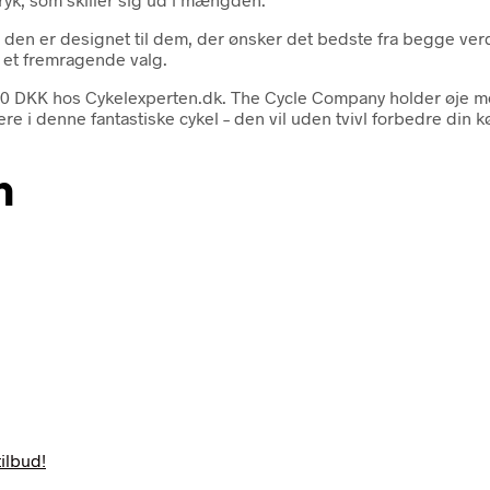
; den er designet til dem, der ønsker det bedste fra begge verd
 et fremragende valg.
99.00 DKK hos Cykelexperten.dk. The Cycle Company holder øje m
tere i denne fantastiske cykel – den vil uden tvivl forbedre din
n