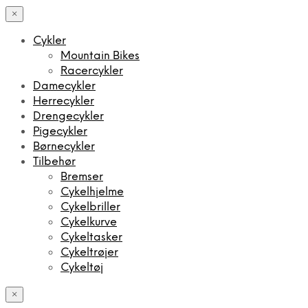
×
Cykler
Mountain Bikes
Racercykler
Damecykler
Herrecykler
Drengecykler
Pigecykler
Børnecykler
Tilbehør
Bremser
Cykelhjelme
Cykelbriller
Cykelkurve
Cykeltasker
Cykeltrøjer
Cykeltøj
×