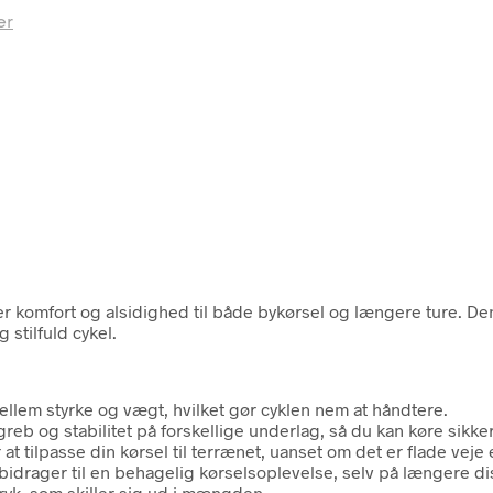
er
erer komfort og alsidighed til både bykørsel og længere ture. 
stilfuld cykel.
lem styrke og vægt, hvilket gør cyklen nem at håndtere.
eb og stabilitet på forskellige underlag, så du kan køre sikke
 tilpasse din kørsel til terrænet, uanset om det er flade veje e
bidrager til en behagelig kørselsoplevelse, selv på længere di
tryk, som skiller sig ud i mængden.