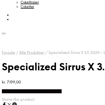
Cykeltrøjer
Cykeltøj
Forside
/
Alle Produkter
/
Specialized Sirrus X 3.0 2025 – L
Specialized Sirrus X 3
kr.
7.199,00
Bedste pris hos Cykelexperten.dk
Share this product