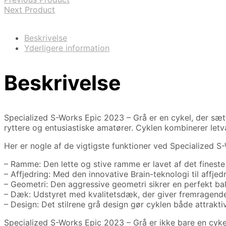
Next Product
Beskrivelse
Yderligere information
Beskrivelse
Specialized S-Works Epic 2023 – Grå er en cykel, der sæ
ryttere og entusiastiske amatører. Cyklen kombinerer let
Her er nogle af de vigtigste funktioner ved Specialized S
– Ramme: Den lette og stive ramme er lavet af det finest
– Affjedring: Med den innovative Brain-teknologi til affj
– Geometri: Den aggressive geometri sikrer en perfekt bal
– Dæk: Udstyret med kvalitetsdæk, der giver fremragende gr
– Design: Det stilrene grå design gør cyklen både attrakt
Specialized S-Works Epic 2023 – Grå er ikke bare en cykel;