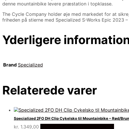
denne mountainbike levere præstation i topklasse.
The Cycle Company holder øje med markedet for at sikre, a
friheden på stierne med Specialized S-Works Epic 2023 –
Yderligere informatio
Brand
Specialized
Relaterede varer
Specialized 2FO DH Clip Cykelsko til Mountainbike – Rød/Bru
kr.
1.349,00
Bedste pris hos Cykelexperten.dk