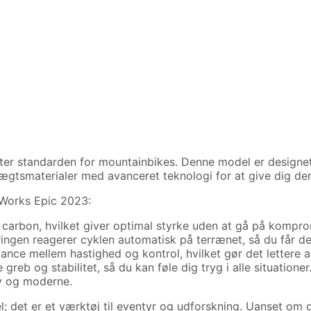
tter standarden for mountainbikes. Denne model er design
vægtsmaterialer med avanceret teknologi for at give dig de
-Works Epic 2023:
e carbon, hvilket giver optimal styrke uden at gå på komp
edringen reagerer cyklen automatisk på terrænet, så du får 
ance mellem hastighed og kontrol, hvilket gør det lettere a
eb og stabilitet, så du kan føle dig tryg i alle situationer
iv og moderne.
 det er et værktøj til eventyr og udforskning. Uanset om du