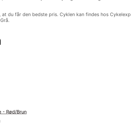
t du får den bedste pris. Cyklen kan findes hos Cykelexper
 Grå.
n
n