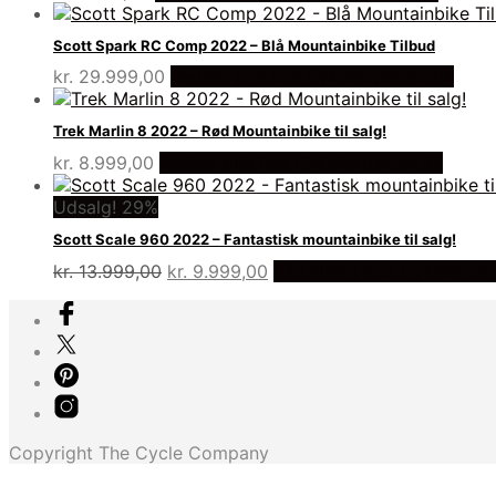
Scott Spark RC Comp 2022 – Blå Mountainbike Tilbud
kr.
29.999,00
Bedste pris hos Cykelexperten.dk
Trek Marlin 8 2022 – Rød Mountainbike til salg!
kr.
8.999,00
Bedste pris hos Cykelexperten.dk
Udsalg! 29%
Scott Scale 960 2022 – Fantastisk mountainbike til salg!
Den
Den
kr.
13.999,00
kr.
9.999,00
På Udsalg hos Cykelexper
oprindelige
aktuelle
pris
pris
var:
er:
kr. 13.999,00.
kr. 9.999,00.
Copyright The Cycle Company