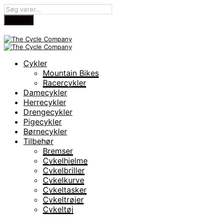
Cykler
Mountain Bikes
Racercykler
Damecykler
Herrecykler
Drengecykler
Pigecykler
Børnecykler
Tilbehør
Bremser
Cykelhjelme
Cykelbriller
Cykelkurve
Cykeltasker
Cykeltrøjer
Cykeltøj