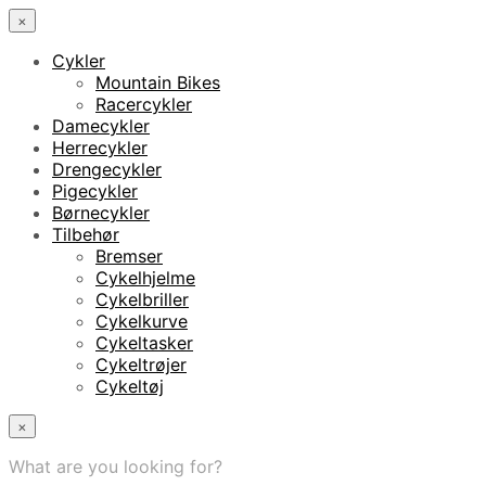
×
Cykler
Mountain Bikes
Racercykler
Damecykler
Herrecykler
Drengecykler
Pigecykler
Børnecykler
Tilbehør
Bremser
Cykelhjelme
Cykelbriller
Cykelkurve
Cykeltasker
Cykeltrøjer
Cykeltøj
×
What are you looking for?