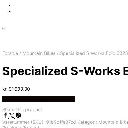
Forside
/
Mountain Bikes
/
Specialized S-Works Epic 2023
Specialized S-Works E
kr.
91.999,00
Bedste pris hos Cykelexperten.dk
Share this product
Varenummer (SKU):
91b9c1fe87cd
Kategori:
Mountain Bik
Previous Product