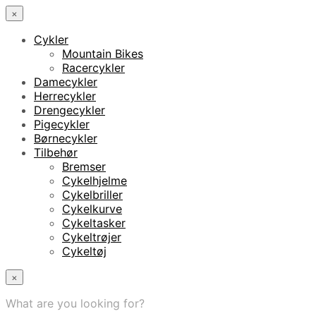
×
Cykler
Mountain Bikes
Racercykler
Damecykler
Herrecykler
Drengecykler
Pigecykler
Børnecykler
Tilbehør
Bremser
Cykelhjelme
Cykelbriller
Cykelkurve
Cykeltasker
Cykeltrøjer
Cykeltøj
×
What are you looking for?