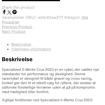
var:
er:
Share this product
kr. 100.999,00.
kr. 77.999,00.
Varenummer (SKU):
addc85aad171
Kategori:
Alle
Produkter
Previous Product
Next Product
Beskrivelse
Yderligere information
Beskrivelse
Specialized S-Works Crux 2023 er en cykel, der sætter nye
standarder for performance og alsidighed. Denne
racercykel er designet til både gravel og cross racing,
hvilket gør den til et ideelt valg for ryttere, der ønsker at
udforske forskellige terræner uden at gå på kompromis
med hastighed eller kontrol.
Vigtige funktioner ved Specialized S-Works Crux 2023: