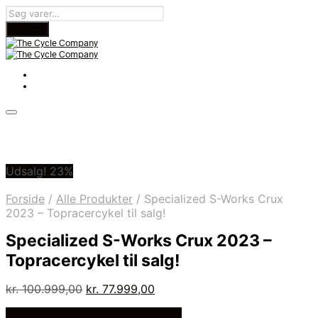
Udsalg! 23%
Forside
/
Alle Produkter
/
Specialized S-Works Crux
2023 – Topracercykel til salg!
Specialized S-Works Crux 2023 –
Topracercykel til salg!
Den
Den
kr.
100.999,00
kr.
77.999,00
oprindelige
aktuelle
På Udsalg hos Cykelexperten.dk
pris
pris