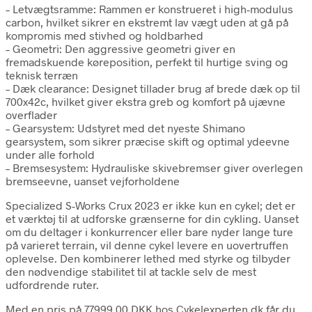
– Letvægtsramme: Rammen er konstrueret i high-modulus
carbon, hvilket sikrer en ekstremt lav vægt uden at gå på
kompromis med stivhed og holdbarhed
– Geometri: Den aggressive geometri giver en
fremadskuende køreposition, perfekt til hurtige sving og
teknisk terræn
– Dæk clearance: Designet tillader brug af brede dæk op til
700x42c, hvilket giver ekstra greb og komfort på ujævne
overflader
– Gearsystem: Udstyret med det nyeste Shimano
gearsystem, som sikrer præcise skift og optimal ydeevne
under alle forhold
– Bremsesystem: Hydrauliske skivebremser giver overlegen
bremseevne, uanset vejforholdene
Specialized S-Works Crux 2023 er ikke kun en cykel; det er
et værktøj til at udforske grænserne for din cykling. Uanset
om du deltager i konkurrencer eller bare nyder lange ture
på varieret terrain, vil denne cykel levere en uovertruffen
oplevelse. Den kombinerer lethed med styrke og tilbyder
den nødvendige stabilitet til at tackle selv de mest
udfordrende ruter.
Med en pris på 77999.00 DKK hos Cykelexperten.dk får du