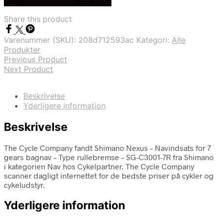
Bedste pris hos Cykelpartner
Share this product
Varenummer (SKU):
208d712593ac
Kategori:
Alle
Produkter
Previous Product
Next Product
Beskrivelse
Yderligere information
Beskrivelse
The Cycle Company fandt Shimano Nexus – Navindsats for 7
gears bagnav – Type rullebremse – SG-C3001-7R fra Shimano
i kategorien Nav hos Cykelpartner. The Cycle Company
scanner dagligt internettet for de bedste priser på cykler og
cykeludstyr.
Yderligere information