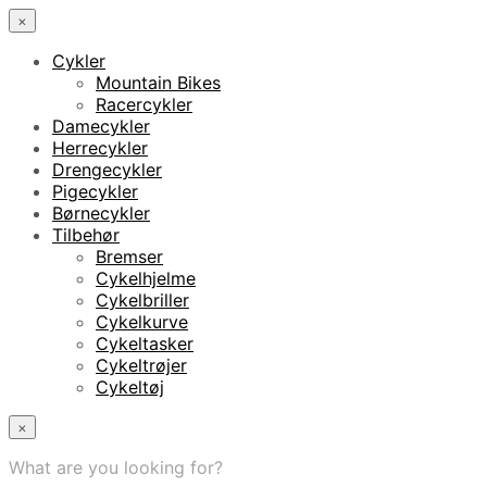
×
Cykler
Mountain Bikes
Racercykler
Damecykler
Herrecykler
Drengecykler
Pigecykler
Børnecykler
Tilbehør
Bremser
Cykelhjelme
Cykelbriller
Cykelkurve
Cykeltasker
Cykeltrøjer
Cykeltøj
×
What are you looking for?