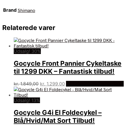
Brand
Shimano
Relaterede varer
Udsalg! 30%
Gocycle Front Pannier Cykeltaske
til 1299 DKK – Fantastisk tilbud!
Den
Den
kr.
1.849,00
kr.
1.299,00
På Udsalg hos Dania Bikes
oprindelige
aktuelle
pris
pris
Udsalg! 13%
var:
er:
kr. 1.849,00.
kr. 1.299,00.
Gocycle G4i El Foldecykel –
Blå/Hvid/Mat Sort Tilbud!