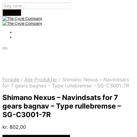
Forside
/
Alle Produkter
/
Shimano Nexus – Navindsats
for 7 gears bagnav – Type rullebremse – SG-C3001-7R
Shimano Nexus – Navindsats for 7
gears bagnav – Type rullebremse –
SG-C3001-7R
kr.
802,00