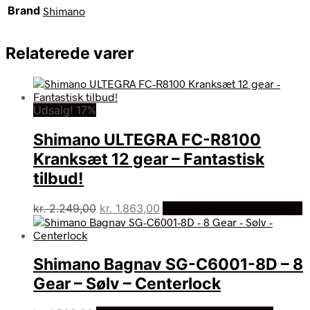
Brand
Shimano
Relaterede varer
Udsalg! 17%
Shimano ULTEGRA FC-R8100
Kranksæt 12 gear – Fantastisk
tilbud!
Den
Den
kr.
2.249,00
kr.
1.863,00
På Udsalg hos Dania Bikes
oprindelige
aktuelle
pris
pris
var:
er:
Shimano Bagnav SG-C6001-8D – 8
kr. 2.249,00.
kr. 1.863,00.
Gear – Sølv – Centerlock