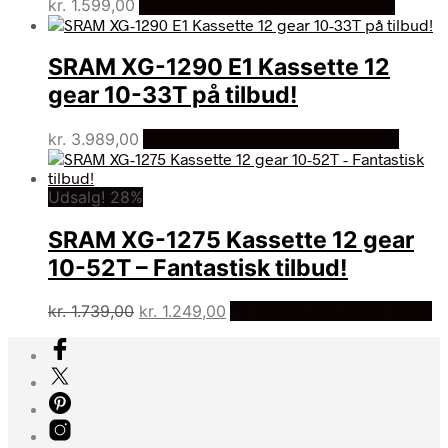
kr.
1.599,00
Bedste pris hos Cykelexperten.dk
SRAM XG-1290 E1 Kassette 12
gear 10-33T på tilbud!
kr.
3.989,00
Bedste pris hos Cykelexperten.dk
Udsalg! 28%
SRAM XG-1275 Kassette 12 gear
10-52T – Fantastisk tilbud!
Den
Den
kr.
1.739,00
kr.
1.249,00
På Udsalg hos Dania Bikes
oprindelige
aktuelle
pris
pris
var:
er:
kr. 1.739,00.
kr. 1.249,00.