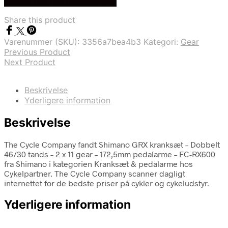
Bedste pris hos Cykelpartner
Share this product
Varenummer (SKU):
3356a7bea4b3
Kategori:
Gear
Previous Product
Next Product
Beskrivelse
Yderligere information
Beskrivelse
The Cycle Company fandt Shimano GRX kranksæt – Dobbelt
46/30 tands – 2 x 11 gear – 172,5mm pedalarme – FC-RX600
fra Shimano i kategorien Kranksæt & pedalarme hos
Cykelpartner. The Cycle Company scanner dagligt
internettet for de bedste priser på cykler og cykeludstyr.
Yderligere information