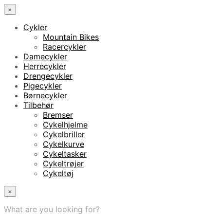
×
Cykler
Mountain Bikes
Racercykler
Damecykler
Herrecykler
Drengecykler
Pigecykler
Børnecykler
Tilbehør
Bremser
Cykelhjelme
Cykelbriller
Cykelkurve
Cykeltasker
Cykeltrøjer
Cykeltøj
×
What are you looking for?