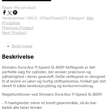
var:
er:
Share this product
kr. 949,00.
kr. 699,00.
Varenummer (SKU):
205e05bea325
Kategori:
Alle
Produkter
Previous Product
Next Product
Beskrivelse
Beskrivelse
Shimano Dura-Ace 11 Speed SL-BSR1 Skiftegreb er det
perfekte valg for cyklister, der ønsker præcision og
pålidelighed i deres gearskift. Dette skiftegreb er designet
til at levere en jævn og hurtig skiftoplevelse, hvilket gør det
ideelt til både landevejscykling og konkurrencebrug.
Nøglefunktioner ved Shimano Dura-Ace 11 Speed SL-BSR1:
– 11 hastigheder sikrer et bredt gearområde, så du kan
tackle alle typer terræn