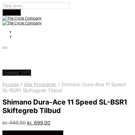
Udsalg! 26%
Forside
/
Alle Produkter
/
Shimano Dura-Ace 11 Speed
SL-BSR1 Skiftegreb Tilbud
Shimano Dura-Ace 11 Speed SL-BSR1
Skiftegreb Tilbud
Den
Den
kr.
949,00
kr.
699,00
oprindelige
aktuelle
På Udsalg hos Dania Bikes
pris
pris