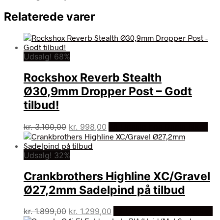
Relaterede varer
Udsalg! 68%
Rockshox Reverb Stealth
Ø30,9mm Dropper Post – Godt
tilbud!
Den
Den
kr.
3.100,00
kr.
998,00
På Udsalg hos Dania Bikes
oprindelige
aktuelle
pris
pris
Udsalg! 32%
var:
er:
kr. 3.100,00.
kr. 998,00.
Crankbrothers Highline XC/Gravel
Ø27,2mm Sadelpind på tilbud
Den
Den
kr.
1.899,00
kr.
1.299,00
På Udsalg hos Dania Bikes