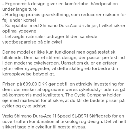
– Ergonomisk design giver en komfortabel håndposition
under lange ture
– Hurtig og præcis gearskiftning, som reducerer risikoen for
fejl under kørsel
– Kompatibel med Shimano Dura-Ace drivlinjer, hvilket sikrer
optimal ydeevne
– Letvægtsmaterialer bidrager til den samlede
vægtbesparelse på din cykel
Denne model er ikke kun funktionel men også æstetisk
tiltalende. Den har et stilrent design, der passer perfekt ind
i den moderne cykelverden. Uanset om du er en erfaren
rytter eller nybegynder, vil dette skiftegreb forbedre din
køreoplevelse betydeligt.
Prisen på 699.00 DKK gør det til en attraktiv investering for
dem, der ønsker at opgradere deres cykeludstyr uden at gå
på kompromis med kvaliteten. The Cycle Company holder
øje med markedet for at sikre, at du får de bedste priser på
cykler og cykeludstyr.
Vælg Shimano Dura-Ace 11 Speed SL-BSR1 Skiftegreb for en
uovertruffen kombination af teknologi og design. Det vil helt
sikkert tage din cykeltur til næste niveau.