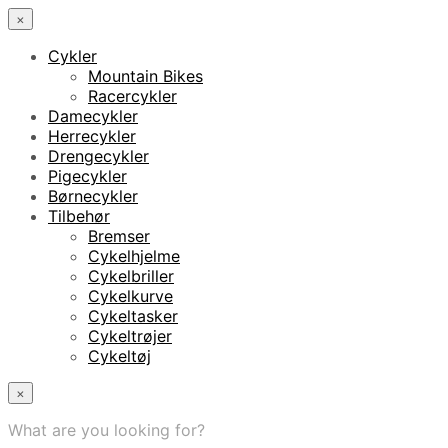
×
Cykler
Mountain Bikes
Racercykler
Damecykler
Herrecykler
Drengecykler
Pigecykler
Børnecykler
Tilbehør
Bremser
Cykelhjelme
Cykelbriller
Cykelkurve
Cykeltasker
Cykeltrøjer
Cykeltøj
×
What are you looking for?