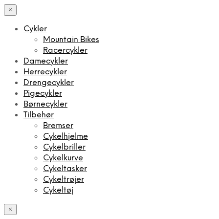
×
Cykler
Mountain Bikes
Racercykler
Damecykler
Herrecykler
Drengecykler
Pigecykler
Børnecykler
Tilbehør
Bremser
Cykelhjelme
Cykelbriller
Cykelkurve
Cykeltasker
Cykeltrøjer
Cykeltøj
×