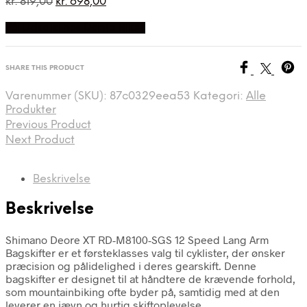
Den
Den
kr.
819,00
kr.
698,00
oprindelige
aktuelle
På Udsalg hos Dania Bikes
pris
pris
var:
er:
kr. 819,00.
kr. 698,00.
SHARE THIS PRODUCT
Varenummer (SKU):
87c0329eea53
Kategori:
Alle
Produkter
Previous Product
Next Product
Beskrivelse
Beskrivelse
Shimano Deore XT RD-M8100-SGS 12 Speed Lang Arm
Bagskifter er et førsteklasses valg til cyklister, der ønsker
præcision og pålidelighed i deres gearskift. Denne
bagskifter er designet til at håndtere de krævende forhold,
som mountainbiking ofte byder på, samtidig med at den
leverer en jævn og hurtig skiftoplevelse.