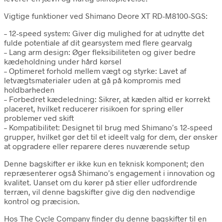
Vigtige funktioner ved Shimano Deore XT RD-M8100-SGS:
– 12-speed system: Giver dig mulighed for at udnytte det
fulde potentiale af dit gearsystem med flere gearvalg
– Lang arm design: Øger fleksibiliteten og giver bedre
kædeholdning under hård kørsel
– Optimeret forhold mellem vægt og styrke: Lavet af
letvægtsmaterialer uden at gå på kompromis med
holdbarheden
– Forbedret kædeledning: Sikrer, at kæden altid er korrekt
placeret, hvilket reducerer risikoen for spring eller
problemer ved skift
– Kompatibilitet: Designet til brug med Shimano’s 12-speed
grupper, hvilket gør det til et ideelt valg for dem, der ønsker
at opgradere eller reparere deres nuværende setup
Denne bagskifter er ikke kun en teknisk komponent; den
repræsenterer også Shimano’s engagement i innovation og
kvalitet. Uanset om du kører på stier eller udfordrende
terræn, vil denne bagskifter give dig den nødvendige
kontrol og præcision.
Hos The Cycle Company finder du denne bagskifter til en