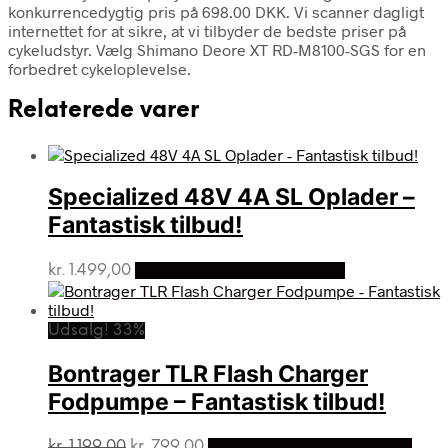
konkurrencedygtig pris på 698.00 DKK. Vi scanner dagligt
internettet for at sikre, at vi tilbyder de bedste priser på
cykeludstyr. Vælg Shimano Deore XT RD-M8100-SGS for en
forbedret cykeloplevelse.
Relaterede varer
Specialized 48V 4A SL Oplader –
Fantastisk tilbud!
kr.
1.499,00
Bedste pris hos Dania Bikes
Udsalg! 33%
Bontrager TLR Flash Charger
Fodpumpe – Fantastisk tilbud!
Den
Den
kr.
1.199,00
kr.
799,00
På Udsalg hos Dania Bikes