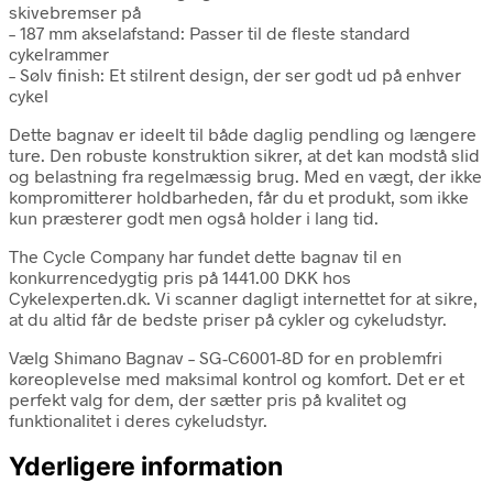
skivebremser på
– 187 mm akselafstand: Passer til de fleste standard
cykelrammer
– Sølv finish: Et stilrent design, der ser godt ud på enhver
cykel
Dette bagnav er ideelt til både daglig pendling og længere
ture. Den robuste konstruktion sikrer, at det kan modstå slid
og belastning fra regelmæssig brug. Med en vægt, der ikke
kompromitterer holdbarheden, får du et produkt, som ikke
kun præsterer godt men også holder i lang tid.
The Cycle Company har fundet dette bagnav til en
konkurrencedygtig pris på 1441.00 DKK hos
Cykelexperten.dk. Vi scanner dagligt internettet for at sikre,
at du altid får de bedste priser på cykler og cykeludstyr.
Vælg Shimano Bagnav – SG-C6001-8D for en problemfri
køreoplevelse med maksimal kontrol og komfort. Det er et
perfekt valg for dem, der sætter pris på kvalitet og
funktionalitet i deres cykeludstyr.
Yderligere information