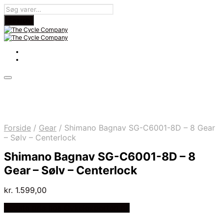
Forside
/
Gear
/
Shimano Bagnav SG-C6001-8D – 8 Gear
– Sølv – Centerlock
Shimano Bagnav SG-C6001-8D – 8
Gear – Sølv – Centerlock
kr.
1.599,00
Bedste pris hos Cykelexperten.dk