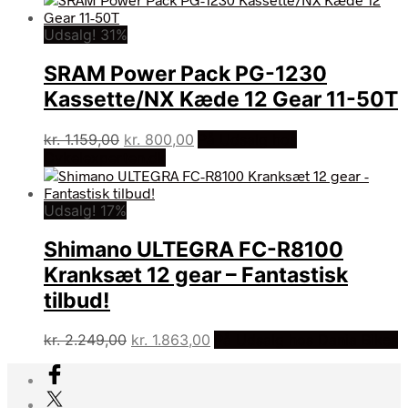
Udsalg! 31%
SRAM Power Pack PG-1230
Kassette/NX Kæde 12 Gear 11-50T
Den
Den
kr.
1.159,00
kr.
800,00
På Udsalg hos
oprindelige
aktuelle
Cykelexperten.dk
pris
pris
var:
er:
Udsalg! 17%
kr. 1.159,00.
kr. 800,00.
Shimano ULTEGRA FC-R8100
Kranksæt 12 gear – Fantastisk
tilbud!
Den
Den
kr.
2.249,00
kr.
1.863,00
På Udsalg hos Dania Bikes
oprindelige
aktuelle
pris
pris
var:
er: