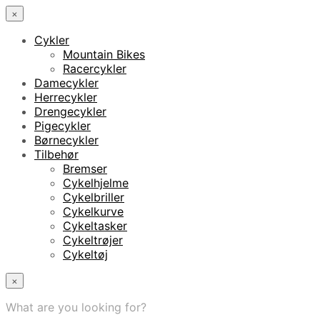
×
Cykler
Mountain Bikes
Racercykler
Damecykler
Herrecykler
Drengecykler
Pigecykler
Børnecykler
Tilbehør
Bremser
Cykelhjelme
Cykelbriller
Cykelkurve
Cykeltasker
Cykeltrøjer
Cykeltøj
×
What are you looking for?