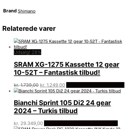
Brand
Shimano
Relaterede varer
Udsalg! 28%
SRAM XG-1275 Kassette 12 gear
10-52T – Fantastisk tilbud!
Den
Den
kr.
1.739,00
kr.
1.249,00
På Udsalg hos Dania Bikes
oprindelige
aktuelle
pris
pris
Bianchi Sprint 105 Di2 24 gear
var:
er:
kr. 1.739,00.
kr. 1.249,00.
2024 – Turkis tilbud
kr.
29.349,00
Bedste pris hos Cykelexperten.dk