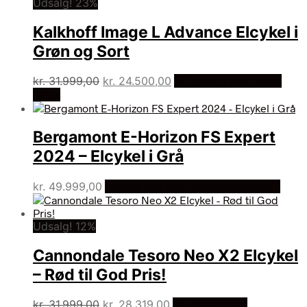
Udsalg! 23%
var:
er:
kr. 34.199,00.
kr. 29.999,00.
Kalkhoff Image L Advance Elcykel i
Grøn og Sort
Den
Den
kr.
31.999,00
kr.
24.500,00
På Udsalg hos Dania
oprindelige
aktuelle
Bikes
pris
pris
var:
er:
Bergamont E-Horizon FS Expert
kr. 31.999,00.
kr. 24.500,00.
2024 – Elcykel i Grå
kr.
49.999,00
Bedste pris hos Cykelexperten.dk
Udsalg! 12%
Cannondale Tesoro Neo X2 Elcykel
– Rød til God Pris!
Den
Den
kr.
31.999,00
kr.
28.319,00
På Udsalg hos