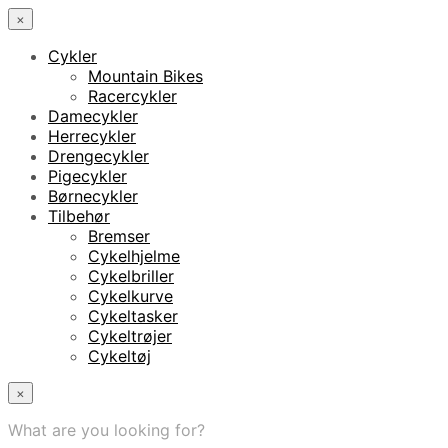
×
Cykler
Mountain Bikes
Racercykler
Damecykler
Herrecykler
Drengecykler
Pigecykler
Børnecykler
Tilbehør
Bremser
Cykelhjelme
Cykelbriller
Cykelkurve
Cykeltasker
Cykeltrøjer
Cykeltøj
×
What are you looking for?