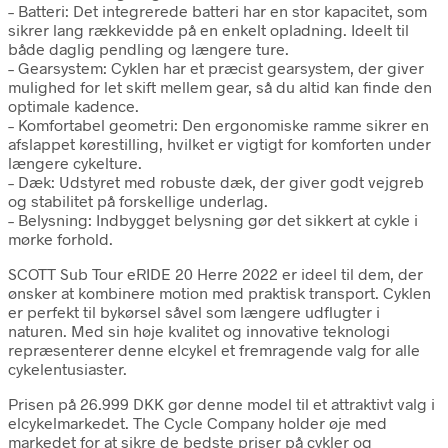
– Batteri: Det integrerede batteri har en stor kapacitet, som
sikrer lang rækkevidde på en enkelt opladning. Ideelt til
både daglig pendling og længere ture.
– Gearsystem: Cyklen har et præcist gearsystem, der giver
mulighed for let skift mellem gear, så du altid kan finde den
optimale kadence.
– Komfortabel geometri: Den ergonomiske ramme sikrer en
afslappet kørestilling, hvilket er vigtigt for komforten under
længere cykelture.
– Dæk: Udstyret med robuste dæk, der giver godt vejgreb
og stabilitet på forskellige underlag.
– Belysning: Indbygget belysning gør det sikkert at cykle i
mørke forhold.
SCOTT Sub Tour eRIDE 20 Herre 2022 er ideel til dem, der
ønsker at kombinere motion med praktisk transport. Cyklen
er perfekt til bykørsel såvel som længere udflugter i
naturen. Med sin høje kvalitet og innovative teknologi
repræsenterer denne elcykel et fremragende valg for alle
cykelentusiaster.
Prisen på 26.999 DKK gør denne model til et attraktivt valg i
elcykelmarkedet. The Cycle Company holder øje med
markedet for at sikre de bedste priser på cykler og