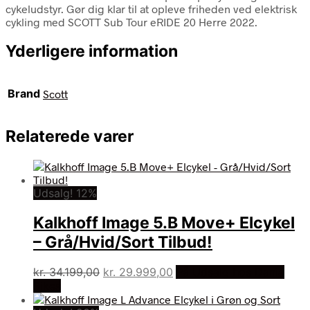
cykeludstyr. Gør dig klar til at opleve friheden ved elektrisk
cykling med SCOTT Sub Tour eRIDE 20 Herre 2022.
Yderligere information
Brand
Scott
Relaterede varer
Udsalg! 12%
Kalkhoff Image 5.B Move+ Elcykel
– Grå/Hvid/Sort Tilbud!
Den
Den
kr.
34.199,00
kr.
29.999,00
På Udsalg hos Dania
oprindelige
aktuelle
Bikes
pris
pris