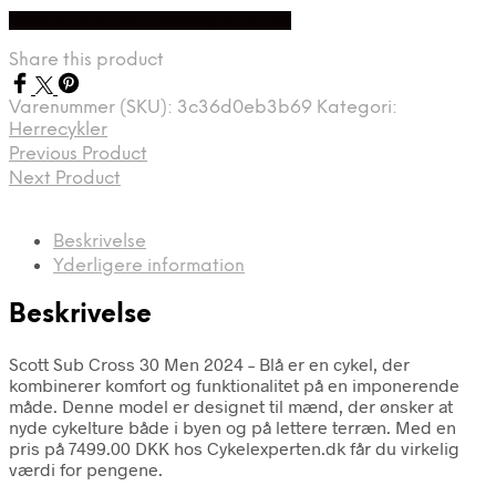
Bedste pris hos Cykelexperten.dk
Share this product
Varenummer (SKU):
3c36d0eb3b69
Kategori:
Herrecykler
Previous Product
Next Product
Beskrivelse
Yderligere information
Beskrivelse
Scott Sub Cross 30 Men 2024 – Blå er en cykel, der
kombinerer komfort og funktionalitet på en imponerende
måde. Denne model er designet til mænd, der ønsker at
nyde cykelture både i byen og på lettere terræn. Med en
pris på 7499.00 DKK hos Cykelexperten.dk får du virkelig
værdi for pengene.