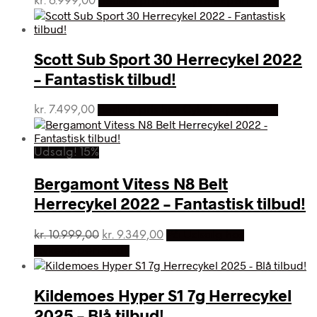
kr.
6.999,00
Bedste pris hos Cykelexperten.dk
Scott Sub Sport 30 Herrecykel 2022
– Fantastisk tilbud!
kr.
7.499,00
Bedste pris hos Cykelexperten.dk
Udsalg! 15%
Bergamont Vitess N8 Belt
Herrecykel 2022 – Fantastisk tilbud!
Den
Den
kr.
10.999,00
kr.
9.349,00
På Udsalg hos
oprindelige
aktuelle
Cykelexperten.dk
pris
pris
var:
er:
kr. 10.999,00.
kr. 9.349,00.
Kildemoes Hyper S1 7g Herrecykel
2025 – Blå tilbud!