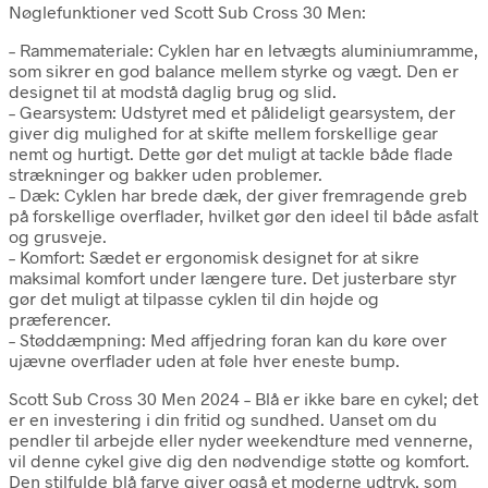
Nøglefunktioner ved Scott Sub Cross 30 Men:
– Rammemateriale: Cyklen har en letvægts aluminiumramme,
som sikrer en god balance mellem styrke og vægt. Den er
designet til at modstå daglig brug og slid.
– Gearsystem: Udstyret med et pålideligt gearsystem, der
giver dig mulighed for at skifte mellem forskellige gear
nemt og hurtigt. Dette gør det muligt at tackle både flade
strækninger og bakker uden problemer.
– Dæk: Cyklen har brede dæk, der giver fremragende greb
på forskellige overflader, hvilket gør den ideel til både asfalt
og grusveje.
– Komfort: Sædet er ergonomisk designet for at sikre
maksimal komfort under længere ture. Det justerbare styr
gør det muligt at tilpasse cyklen til din højde og
præferencer.
– Støddæmpning: Med affjedring foran kan du køre over
ujævne overflader uden at føle hver eneste bump.
Scott Sub Cross 30 Men 2024 – Blå er ikke bare en cykel; det
er en investering i din fritid og sundhed. Uanset om du
pendler til arbejde eller nyder weekendture med vennerne,
vil denne cykel give dig den nødvendige støtte og komfort.
Den stilfulde blå farve giver også et moderne udtryk, som