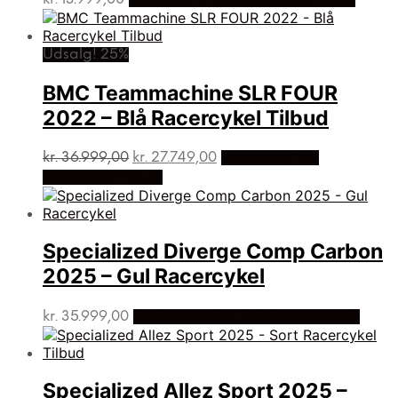
Udsalg! 25%
BMC Teammachine SLR FOUR
2022 – Blå Racercykel Tilbud
Den
Den
kr.
36.999,00
kr.
27.749,00
På Udsalg hos
oprindelige
aktuelle
Cykelexperten.dk
pris
pris
var:
er:
kr. 36.999,00.
kr. 27.749,00.
Specialized Diverge Comp Carbon
2025 – Gul Racercykel
kr.
35.999,00
Bedste pris hos Cykelexperten.dk
Specialized Allez Sport 2025 –