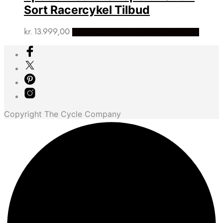
Sort Racercykel Tilbud
kr.
13.999,00
Bedste pris hos Cykelexperten.dk
Copyright The Cycle Company