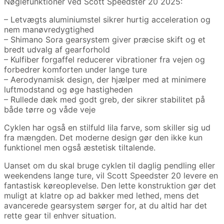
Nøglefunktioner ved Scott Speedster 20 2025:
– Letvægts aluminiumstel sikrer hurtig acceleration og
nem manøvredygtighed
– Shimano Sora gearsystem giver præcise skift og et
bredt udvalg af gearforhold
– Kulfiber forgaffel reducerer vibrationer fra vejen og
forbedrer komforten under lange ture
– Aerodynamisk design, der hjælper med at minimere
luftmodstand og øge hastigheden
– Rullede dæk med godt greb, der sikrer stabilitet på
både tørre og våde veje
Cyklen har også en stilfuld lila farve, som skiller sig ud
fra mængden. Det moderne design gør den ikke kun
funktionel men også æstetisk tiltalende.
Uanset om du skal bruge cyklen til daglig pendling eller
weekendens lange ture, vil Scott Speedster 20 levere en
fantastisk køreoplevelse. Den lette konstruktion gør det
muligt at klatre op ad bakker med lethed, mens det
avancerede gearsystem sørger for, at du altid har det
rette gear til enhver situation.