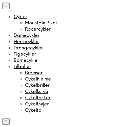
×
Cykler
Mountain Bikes
Racercykler
Damecykler
Herrecykler
Drengecykler
Pigecykler
Børnecykler
Tilbehør
Bremser
Cykelhjelme
Cykelbriller
Cykelkurve
Cykeltasker
Cykeltrøjer
Cykeltøj
×