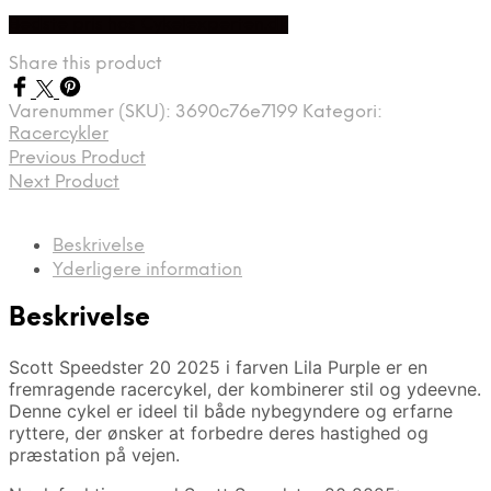
Bedste pris hos Cykelexperten.dk
Share this product
Varenummer (SKU):
3690c76e7199
Kategori:
Racercykler
Previous Product
Next Product
Beskrivelse
Yderligere information
Beskrivelse
Scott Speedster 20 2025 i farven Lila Purple er en
fremragende racercykel, der kombinerer stil og ydeevne.
Denne cykel er ideel til både nybegyndere og erfarne
ryttere, der ønsker at forbedre deres hastighed og
præstation på vejen.