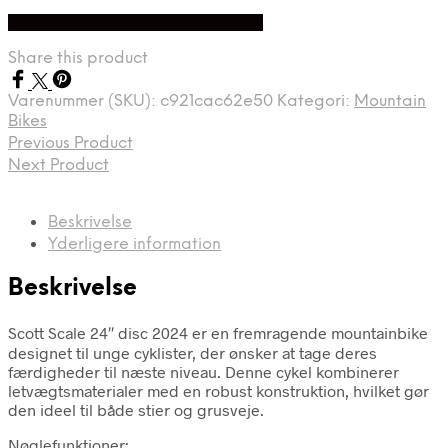
Bedste pris hos Cykelexperten.dk
Share this product
Varenummer (SKU):
c921cac62e50
Kategori:
Mountain
Bikes
Previous Product
Next Product
Beskrivelse
Yderligere information
Beskrivelse
Scott Scale 24″ disc 2024 er en fremragende mountainbike
designet til unge cyklister, der ønsker at tage deres
færdigheder til næste niveau. Denne cykel kombinerer
letvægtsmaterialer med en robust konstruktion, hvilket gør
den ideel til både stier og grusveje.
Nøglefunktioner: