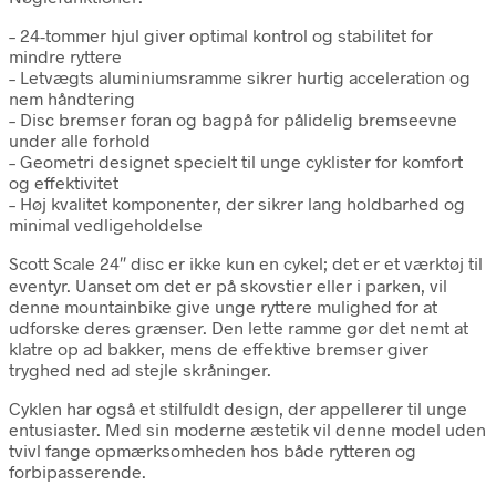
– 24-tommer hjul giver optimal kontrol og stabilitet for
mindre ryttere
– Letvægts aluminiumsramme sikrer hurtig acceleration og
nem håndtering
– Disc bremser foran og bagpå for pålidelig bremseevne
under alle forhold
– Geometri designet specielt til unge cyklister for komfort
og effektivitet
– Høj kvalitet komponenter, der sikrer lang holdbarhed og
minimal vedligeholdelse
Scott Scale 24″ disc er ikke kun en cykel; det er et værktøj til
eventyr. Uanset om det er på skovstier eller i parken, vil
denne mountainbike give unge ryttere mulighed for at
udforske deres grænser. Den lette ramme gør det nemt at
klatre op ad bakker, mens de effektive bremser giver
tryghed ned ad stejle skråninger.
Cyklen har også et stilfuldt design, der appellerer til unge
entusiaster. Med sin moderne æstetik vil denne model uden
tvivl fange opmærksomheden hos både rytteren og
forbipasserende.