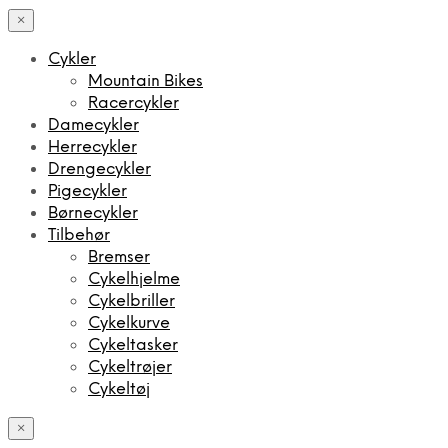
×
Cykler
Mountain Bikes
Racercykler
Damecykler
Herrecykler
Drengecykler
Pigecykler
Børnecykler
Tilbehør
Bremser
Cykelhjelme
Cykelbriller
Cykelkurve
Cykeltasker
Cykeltrøjer
Cykeltøj
×