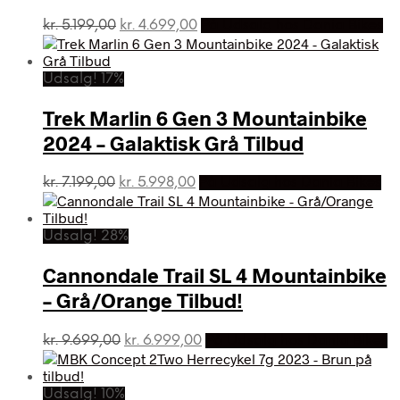
Den
Den
kr.
5.199,00
kr.
4.699,00
På Udsalg hos Dania Bikes
oprindelige
aktuelle
pris
pris
var:
er:
Udsalg! 17%
kr. 5.199,00.
kr. 4.699,00.
Trek Marlin 6 Gen 3 Mountainbike
2024 – Galaktisk Grå Tilbud
Den
Den
kr.
7.199,00
kr.
5.998,00
På Udsalg hos Dania Bikes
oprindelige
aktuelle
pris
pris
var:
er:
Udsalg! 28%
kr. 7.199,00.
kr. 5.998,00.
Cannondale Trail SL 4 Mountainbike
– Grå/Orange Tilbud!
Den
Den
kr.
9.699,00
kr.
6.999,00
På Udsalg hos Dania Bikes
oprindelige
aktuelle
pris
pris
var:
er:
Udsalg! 10%