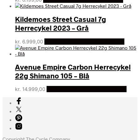
Kildemoes Street Casual 7g
Herrecykel 2023 – Grå
kr.
6.999,00
Bedste pris hos Cykelexperten.dk
Avenue Empire Carbon Herrecykel
22g Shimano 105 – Blå
kr.
14.999,00
Bedste pris hos Cykelexperten.dk
Copyright The Cycle Company