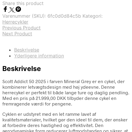
Share this product
Varenummer (SKU):
6fc0d0d84c5b
Kategori:
Herrecykler
Previous Product
Next Product
Beskrivelse
Yderligere information
Beskrivelse
Scott Addict 50 2025 i farven Mineral Grey er en cykel, der
kombinerer letvægtsdesign med høj ydeevne. Denne
herrecykel er perfekt til både lange ture og daglig pendling.
Med en pris på 21.999,00 DKK tilbyder denne cykel en
fremragende værdi for pengene.
Cyklen er udstyret med en let ramme lavet af
kvalitetsmaterialer, hvilket gør den ideel til dem, der ønsker
at forbedre deres hastighed og effektivitet. Den
aerodynamiske form reducerer luftmodstanden og sikrer, at