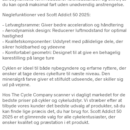
du kan opnå maksimal fart uden unødvendig anstrengelse.
Nøglefunktioner ved Scott Addict 50 2025:
– Letvægtsramme: Giver bedre acceleration og håndtering
– Aerodynamisk design: Reducerer luftmodstand for optimal
hastighed
– Kvalitetskomponenter: Udstyret med pålidelige dele, der
sikrer holdbarhed og ydeevne
– Komfortabel geometri: Designet til at give en behagelig
kørestilling på lange ture
Cyklen er ideel til både nybegyndere og erfarne ryttere, der
ønsker at tage deres cykelture til næste niveau. Den
mineralgrå farve giver et stilfuldt udseende, der skiller sig
ud på vejene.
Hos The Cycle Company scanner vi dagligt markedet for de
bedste priser på cykler og cykeludstyr. Vi stræber efter at
tilbyde vores kunder det bedste udvalg af produkter, så du
kan finde lige præcis det, du har brug for. Scott Addict 50
2025 er et glimrende valg for alle cykelentusiaster, der
ønsker kvalitet og præstation i ét produkt.