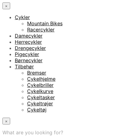
×
Cykler
Mountain Bikes
Racercykler
Damecykler
Herrecykler
Drengecykler
Pigecykler
Børnecykler
Tilbehør
Bremser
Cykelhjelme
Cykelbriller
Cykelkurve
Cykeltasker
Cykeltrøjer
Cykeltøj
×
What are you looking for?