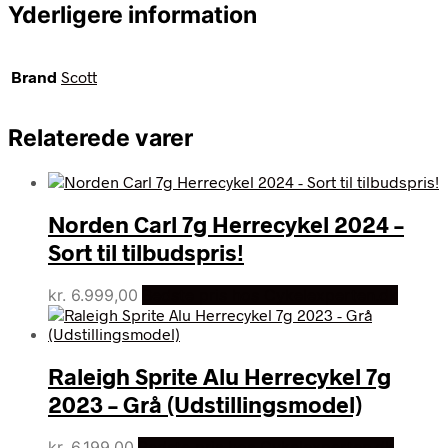
Yderligere information
Brand
Scott
Relaterede varer
Norden Carl 7g Herrecykel 2024 –
Sort til tilbudspris!
kr.
6.999,00
Bedste pris hos Cykelexperten.dk
Raleigh Sprite Alu Herrecykel 7g
2023 – Grå (Udstillingsmodel)
kr.
6.199,00
Bedste pris hos Cykelexperten.dk