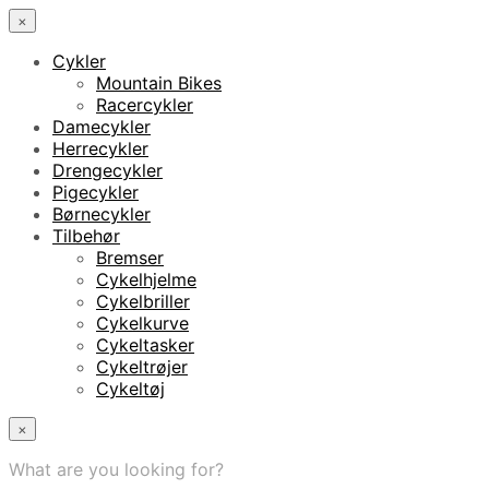
×
Cykler
Mountain Bikes
Racercykler
Damecykler
Herrecykler
Drengecykler
Pigecykler
Børnecykler
Tilbehør
Bremser
Cykelhjelme
Cykelbriller
Cykelkurve
Cykeltasker
Cykeltrøjer
Cykeltøj
×
What are you looking for?