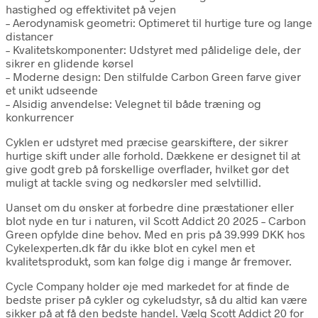
hastighed og effektivitet på vejen
– Aerodynamisk geometri: Optimeret til hurtige ture og lange
distancer
– Kvalitetskomponenter: Udstyret med pålidelige dele, der
sikrer en glidende kørsel
– Moderne design: Den stilfulde Carbon Green farve giver
et unikt udseende
– Alsidig anvendelse: Velegnet til både træning og
konkurrencer
Cyklen er udstyret med præcise gearskiftere, der sikrer
hurtige skift under alle forhold. Dækkene er designet til at
give godt greb på forskellige overflader, hvilket gør det
muligt at tackle sving og nedkørsler med selvtillid.
Uanset om du ønsker at forbedre dine præstationer eller
blot nyde en tur i naturen, vil Scott Addict 20 2025 – Carbon
Green opfylde dine behov. Med en pris på 39.999 DKK hos
Cykelexperten.dk får du ikke blot en cykel men et
kvalitetsprodukt, som kan følge dig i mange år fremover.
Cycle Company holder øje med markedet for at finde de
bedste priser på cykler og cykeludstyr, så du altid kan være
sikker på at få den bedste handel. Vælg Scott Addict 20 for