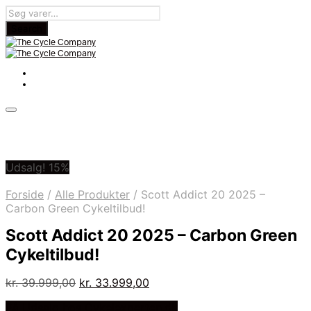
Udsalg! 15%
Forside
/
Alle Produkter
/
Scott Addict 20 2025 –
Carbon Green Cykeltilbud!
Scott Addict 20 2025 – Carbon Green
Cykeltilbud!
Den
Den
kr.
39.999,00
kr.
33.999,00
oprindelige
aktuelle
På Udsalg hos Cykelexperten.dk
pris
pris