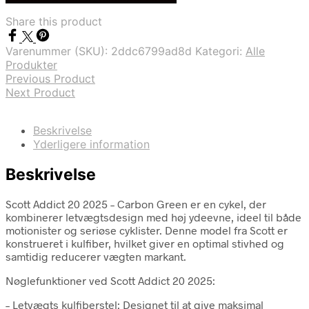
var:
er:
Share this product
kr. 39.999,00.
kr. 33.999,00.
Varenummer (SKU):
2ddc6799ad8d
Kategori:
Alle
Produkter
Previous Product
Next Product
Beskrivelse
Yderligere information
Beskrivelse
Scott Addict 20 2025 – Carbon Green er en cykel, der
kombinerer letvægtsdesign med høj ydeevne, ideel til både
motionister og seriøse cyklister. Denne model fra Scott er
konstrueret i kulfiber, hvilket giver en optimal stivhed og
samtidig reducerer vægten markant.
Nøglefunktioner ved Scott Addict 20 2025:
– Letvægts kulfiberstel: Designet til at give maksimal