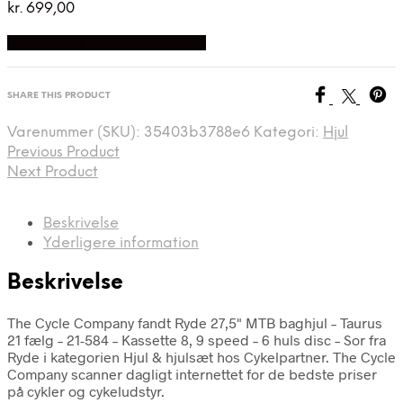
kr.
699,00
Bedste pris hos Cykelpartner
SHARE THIS PRODUCT
Varenummer (SKU):
35403b3788e6
Kategori:
Hjul
Previous Product
Next Product
Beskrivelse
Yderligere information
Beskrivelse
The Cycle Company fandt Ryde 27,5" MTB baghjul – Taurus
21 fælg – 21-584 – Kassette 8, 9 speed – 6 huls disc – Sor fra
Ryde i kategorien Hjul & hjulsæt hos Cykelpartner. The Cycle
Company scanner dagligt internettet for de bedste priser
på cykler og cykeludstyr.