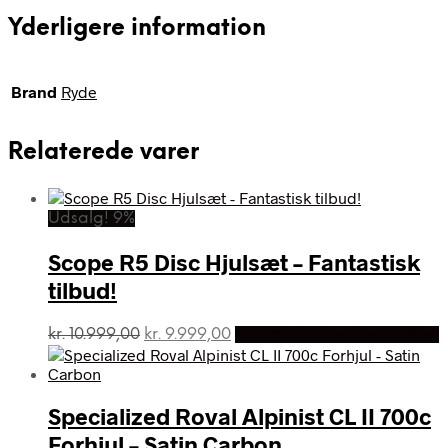
Yderligere information
Brand
Ryde
Relaterede varer
Udsalg! 9%
Scope R5 Disc Hjulsæt – Fantastisk
tilbud!
Den
Den
kr.
10.999,00
kr.
9.999,00
På Udsalg hos Dania Bikes
oprindelige
aktuelle
pris
pris
var:
er:
Specialized Roval Alpinist CL II 700c
kr. 10.999,00.
kr. 9.999,00.
Forhjul – Satin Carbon