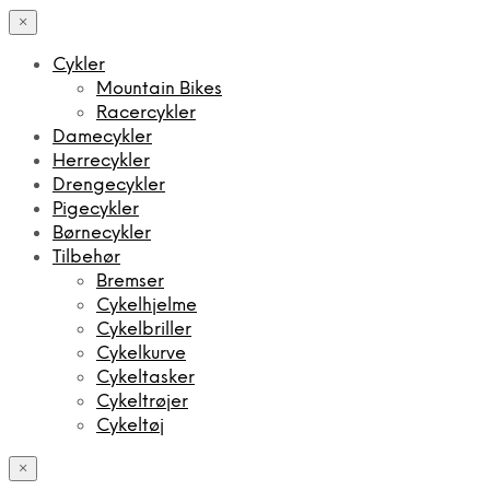
×
Cykler
Mountain Bikes
Racercykler
Damecykler
Herrecykler
Drengecykler
Pigecykler
Børnecykler
Tilbehør
Bremser
Cykelhjelme
Cykelbriller
Cykelkurve
Cykeltasker
Cykeltrøjer
Cykeltøj
×