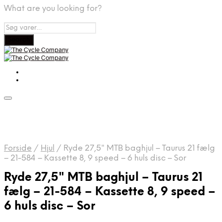
What are you looking for?
Forside
/
Hjul
/
Ryde 27,5" MTB baghjul – Taurus 21 fælg
– 21-584 – Kassette 8, 9 speed – 6 huls disc – Sor
Ryde 27,5" MTB baghjul – Taurus 21
fælg – 21-584 – Kassette 8, 9 speed –
6 huls disc – Sor