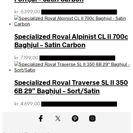
kr.
6.399,00
Bedste pris hos Cykelexperten.dk
Specialized Roval Alpinist CL II 700c
Baghjul – Satin Carbon
kr.
7.199,00
Bedste pris hos Cykelexperten.dk
Specialized Roval Traverse SL II 350
6B 29″ Baghjul – Sort/Satin
kr.
4.699,00
Bedste pris hos Cykelexperten.dk