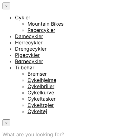
×
Cykler
Mountain Bikes
Racercykler
Damecykler
Herrecykler
Drengecykler
Pigecykler
Børnecykler
Tilbehør
Bremser
Cykelhjelme
Cykelbriller
Cykelkurve
Cykeltasker
Cykeltrøjer
Cykeltøj
×
What are you looking for?