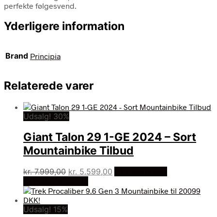
perfekte følgesvend.
Yderligere information
Brand
Principia
Relaterede varer
Udsalg! 30%
Giant Talon 29 1-GE 2024 – Sort
Mountainbike Tilbud
Den
Den
kr.
7.999,00
kr.
5.599,00
På Udsalg hos
oprindelige
aktuelle
Cykelexperten.dk
pris
pris
var:
er:
Udsalg! 15%
kr. 7.999,00.
kr. 5.599,00.