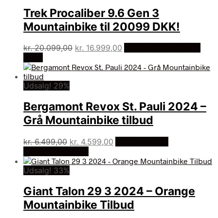
Trek Procaliber 9.6 Gen 3
Mountainbike til 20099 DKK!
Den
Den
kr.
20.099,00
kr.
16.999,00
På Udsalg hos Dania
oprindelige
aktuelle
Bikes
pris
pris
var:
er:
Udsalg! 29%
kr. 20.099,00.
kr. 16.999,00.
Bergamont Revox St. Pauli 2024 –
Grå Mountainbike tilbud
Den
Den
kr.
6.499,00
kr.
4.599,00
På Udsalg hos
oprindelige
aktuelle
Cykelexperten.dk
pris
pris
Udsalg! 33%
var:
er:
kr. 6.499,00.
kr. 4.599,00.
Giant Talon 29 3 2024 – Orange
Mountainbike Tilbud