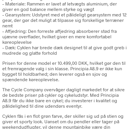
– Materiale: Rammen er lavet af letvægts aluminium, der
giver en god balance mellem styrke og vægt
– Gearsystem: Udstyret med et pålideligt gearsystem med 12
gear, der gør det muligt at tilpasse sig forskellige terræner
nemt
– Affjedring: Den forreste affjedring absorberer stød fra
ujævne overflader, hvilket giver en mere komfortabel
køreoplevelse
– Dæk: Cyklen har brede dæk designet til at give godt greb i
mudrede og glatte forhold
Prisen for denne model er 10.499,00 DKK, hvilket gør den til
et fremragende valg i sin klasse. Principia A8.9 er ikke kun
bygget til holdbarhed; den leverer også en sjov og
spændende køreoplevelse.
The Cycle Company overvåger dagligt markedet for at sikre
de bedste priser på cykler og cykeludstyr. Med Principia
A8.9 får du ikke bare en cykel; du investerer i kvalitet og
pålidelighed til dine udendørs eventyr.
Cyklen fås i en flot grøn farve, der skiller sig ud på stien og
giver et sporty look. Uanset om du pendler eller tager på
weekendudflugter, vil denne mountainbike være din