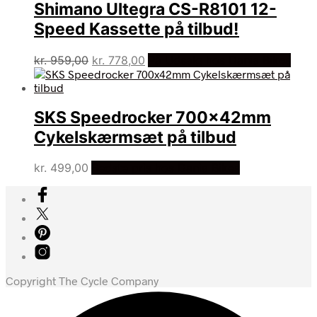
Shimano Ultegra CS-R8101 12-
Speed Kassette på tilbud!
Den
Den
kr.
959,00
kr.
778,00
På Udsalg hos Dania Bikes
oprindelige
aktuelle
pris
pris
var:
er:
SKS Speedrocker 700x42mm
kr. 959,00.
kr. 778,00.
Cykelskærmsæt på tilbud
kr.
499,00
Bedste pris hos Dania Bikes
Copyright The Cycle Company