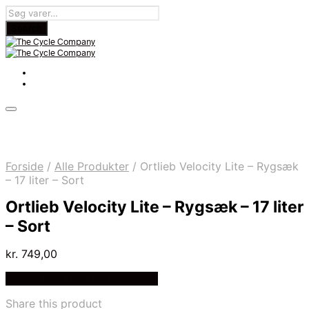
Forside
/
Alle Produkter
/
Ortlieb Velocity Lite – Rygsæk
– 17 liter – Sort
Ortlieb Velocity Lite – Rygsæk – 17 liter
– Sort
kr.
749,00
Bedste pris hos Cykelpartner
Share this product