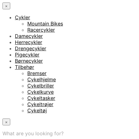
×
Cykler
Mountain Bikes
Racercykler
Damecykler
Herrecykler
Drengecykler
Pigecykler
Børnecykler
Tilbehør
Bremser
Cykelhjelme
Cykelbriller
Cykelkurve
Cykeltasker
Cykeltrøjer
Cykeltøj
×
What are you looking for?