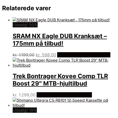
Relaterede varer
Udsalg! 50%
SRAM NX Eagle DUB Kranksæt –
175mm på tilbud!
Den
Den
kr.
1.199,00
kr.
598,00
På Udsalg hos Dania Bikes
oprindelige
aktuelle
pris
pris
var:
er:
Trek Bontrager Kovee Comp TLR
kr. 1.199,00.
kr. 598,00.
Boost 29″ MTB-hjultilbud
kr.
1.299,00
Bedste pris hos Dania Bikes
Udsalg! 19%