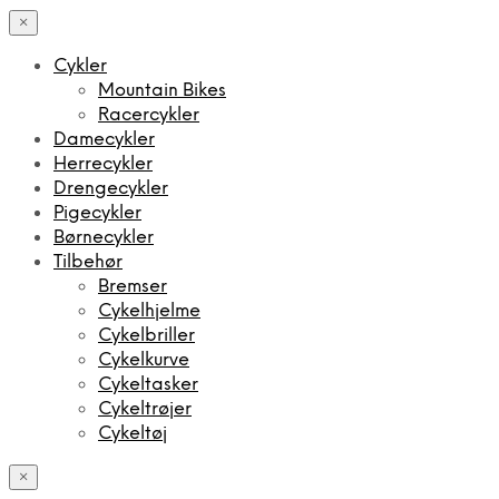
×
Cykler
Mountain Bikes
Racercykler
Damecykler
Herrecykler
Drengecykler
Pigecykler
Børnecykler
Tilbehør
Bremser
Cykelhjelme
Cykelbriller
Cykelkurve
Cykeltasker
Cykeltrøjer
Cykeltøj
×