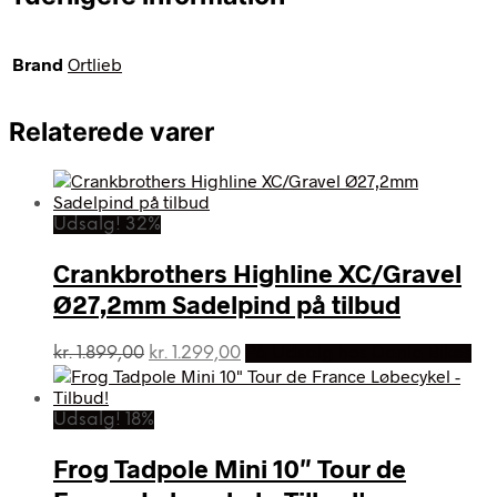
Brand
Ortlieb
Relaterede varer
Udsalg! 32%
Crankbrothers Highline XC/Gravel
Ø27,2mm Sadelpind på tilbud
Den
Den
kr.
1.899,00
kr.
1.299,00
På Udsalg hos Dania Bikes
oprindelige
aktuelle
pris
pris
var:
er:
Udsalg! 18%
kr. 1.899,00.
kr. 1.299,00.
Frog Tadpole Mini 10″ Tour de