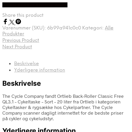
Bedste pris hos Cykelpartner
Share this product
Varenummer (SKU):
6b99a941c0c0
Kategori:
Alle
Produkter
Previous Product
Next Product
Beskrivelse
Yderligere information
Beskrivelse
The Cycle Company fandt Ortlieb Back-Roller Classic Free
QL3.1 – Cykeltaske – Sort – 20 liter fra Ortlieb i kategorien
Cykeltasker & rygsække hos Cykelpartner. The Cycle
Company scanner dagligt internettet for de bedste priser
på cykler og cykeludstyr.
Yderligere information