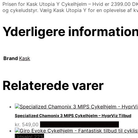
Prisen for Kask Utopia Y Cykelhjelm – Hvid er 2399.00 D
og cykeludstyr. Vælg Kask Utopia Y for en oplevelse af kv
Yderligere informatio
Brand
Kask
Relaterede varer
Specialized Chamonix 3 MIPS Cykelhjelm – HyprViz Tilbud
kr.
549,00
Bedste pris hos Cykelexperten.dk
Udsalg! 22%