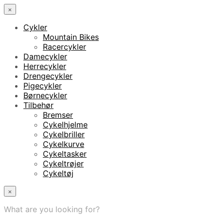
×
Cykler
Mountain Bikes
Racercykler
Damecykler
Herrecykler
Drengecykler
Pigecykler
Børnecykler
Tilbehør
Bremser
Cykelhjelme
Cykelbriller
Cykelkurve
Cykeltasker
Cykeltrøjer
Cykeltøj
×
What are you looking for?