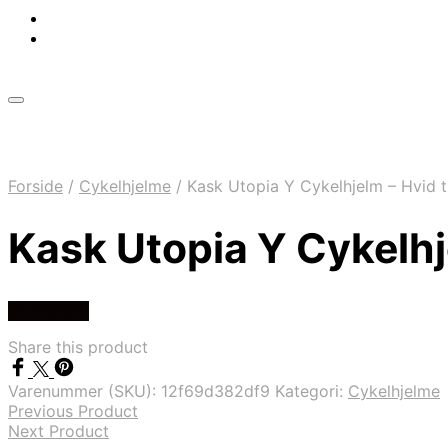
Forside
/
Cykelhjelme
/
Kask Utopia Y Cykelhjelm – Hvid ti
Kask Utopia Y Cykelhje
SE PRISEN
Share this product
Varenummer (SKU):
12f69d382df9
Kategori:
Cykelhjelme
Previous Product
Next Product