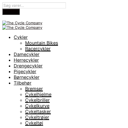
Cykler
Mountain Bikes
Racercykler
Damecykler
Herrecykler
Drengecykler
Pigecykler
Børnecykler
Tilbehør
Bremser
Cykelhjelme
Cykelbriller
Cykelkurve
Cykeltasker
Cykeltrøjer
Cykeltøj