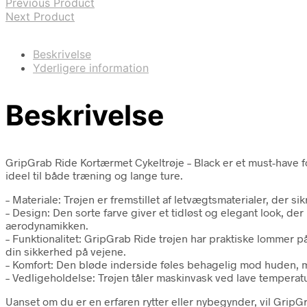
Previous Product
Next Product
Beskrivelse
Yderligere information
Beskrivelse
GripGrab Ride Kortærmet Cykeltrøje – Black er et must-have fo
ideel til både træning og lange ture.
– Materiale: Trøjen er fremstillet af letvægtsmaterialer, der 
– Design: Den sorte farve giver et tidløst og elegant look, d
aerodynamikken.
– Funktionalitet: GripGrab Ride trøjen har praktiske lommer på
din sikkerhed på vejene.
– Komfort: Den bløde inderside føles behagelig mod huden, 
– Vedligeholdelse: Trøjen tåler maskinvask ved lave temperatu
Uanset om du er en erfaren rytter eller nybegynder, vil GripG