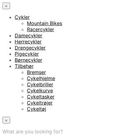
×
Cykler
Mountain Bikes
Racercykler
Damecykler
Herrecykler
Drengecykler
Pigecykler
Børnecykler
Tilbehør
Bremser
Cykelhjelme
Cykelbriller
Cykelkurve
Cykeltasker
Cykeltrøjer
Cykeltøj
×
What are you looking for?