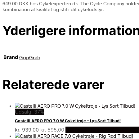
649.00 DKK hos Cykelexperten.dk. The Cycle Company holder øje
kombination af kvalitet og stil i dit cykeludstyr.
Yderligere informatio
Brand
GripGrab
Relaterede varer
Udsalg! 37%
Castelli AERO PRO 7.0 W Cykeltrøje – Lys Sort Tilbud!
Den
Den
kr.
939,00
kr.
595,00
På Udsalg hos Cykelexperten.
oprindelige
aktuelle