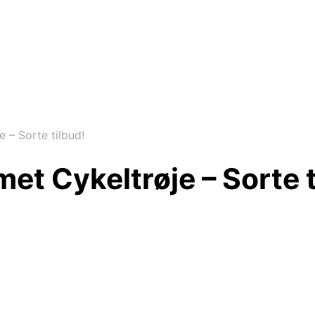
 – Sorte tilbud!
et Cykeltrøje – Sorte t