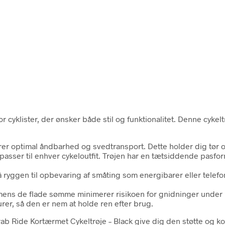
r cyklister, der ønsker både stil og funktionalitet. Denne cyke
sikrer optimal åndbarhed og svedtransport. Dette holder dig tør 
er passer til enhver cykeloutfit. Trøjen har en tætsiddende pa
 ryggen til opbevaring af småting som energibarer eller telefon
mens de flade sømme minimerer risikoen for gnidninger under 
rer, så den er nem at holde ren efter brug.
rab Ride Kortærmet Cykeltrøje – Black give dig den støtte og ko