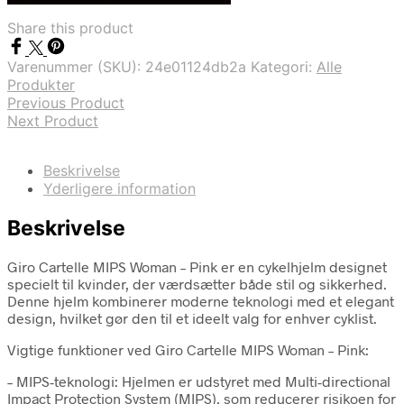
var:
er:
Share this product
kr. 999,00.
kr. 499,00.
Varenummer (SKU):
24e01124db2a
Kategori:
Alle
Produkter
Previous Product
Next Product
Beskrivelse
Yderligere information
Beskrivelse
Giro Cartelle MIPS Woman – Pink er en cykelhjelm designet
specielt til kvinder, der værdsætter både stil og sikkerhed.
Denne hjelm kombinerer moderne teknologi med et elegant
design, hvilket gør den til et ideelt valg for enhver cyklist.
Vigtige funktioner ved Giro Cartelle MIPS Woman – Pink:
– MIPS-teknologi: Hjelmen er udstyret med Multi-directional
Impact Protection System (MIPS), som reducerer risikoen for