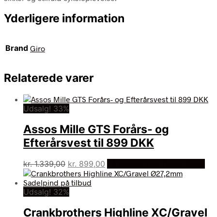
Yderligere information
Brand
Giro
Relaterede varer
Udsalg! 33%
Assos Mille GTS Forårs- og
Efterårsvest til 899 DKK
Den
Den
kr.
1.339,00
kr.
899,00
På Udsalg hos Dania Bikes
oprindelige
aktuelle
pris
pris
Udsalg! 32%
var:
er:
kr. 1.339,00.
kr. 899,00.
Crankbrothers Highline XC/Gravel