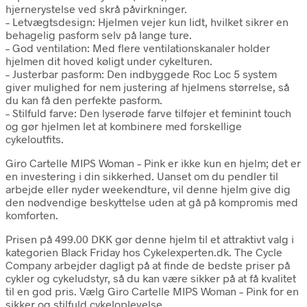
hjernerystelse ved skrå påvirkninger.
– Letvægtsdesign: Hjelmen vejer kun lidt, hvilket sikrer en
behagelig pasform selv på lange ture.
– God ventilation: Med flere ventilationskanaler holder
hjelmen dit hoved køligt under cykelturen.
– Justerbar pasform: Den indbyggede Roc Loc 5 system
giver mulighed for nem justering af hjelmens størrelse, så
du kan få den perfekte pasform.
– Stilfuld farve: Den lyserøde farve tilføjer et feminint touch
og gør hjelmen let at kombinere med forskellige
cykeloutfits.
Giro Cartelle MIPS Woman – Pink er ikke kun en hjelm; det er
en investering i din sikkerhed. Uanset om du pendler til
arbejde eller nyder weekendture, vil denne hjelm give dig
den nødvendige beskyttelse uden at gå på kompromis med
komforten.
Prisen på 499.00 DKK gør denne hjelm til et attraktivt valg i
kategorien Black Friday hos Cykelexperten.dk. The Cycle
Company arbejder dagligt på at finde de bedste priser på
cykler og cykeludstyr, så du kan være sikker på at få kvalitet
til en god pris. Vælg Giro Cartelle MIPS Woman – Pink for en
sikker og stilfuld cykeloplevelse.