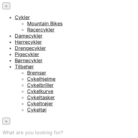
×
Cykler
Mountain Bikes
Racercykler
Damecykler
Herrecykler
Drengecykler
Pigecykler
Børnecykler
Tilbehør
Bremser
Cykelhjelme
Cykelbriller
Cykelkurve
Cykeltasker
Cykeltrøjer
Cykeltøj
×
What are you looking for?