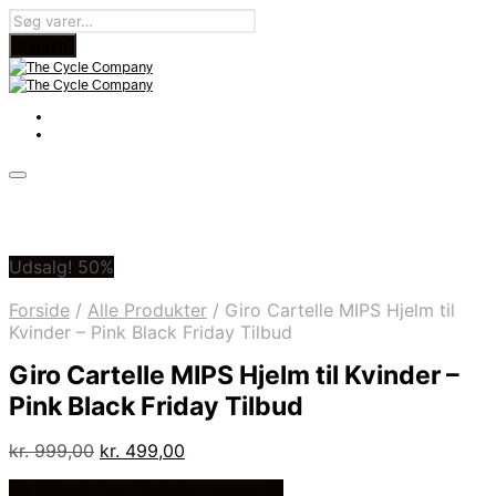
Udsalg! 50%
Forside
/
Alle Produkter
/
Giro Cartelle MIPS Hjelm til
Kvinder – Pink Black Friday Tilbud
Giro Cartelle MIPS Hjelm til Kvinder –
Pink Black Friday Tilbud
Den
Den
kr.
999,00
kr.
499,00
oprindelige
aktuelle
På Udsalg hos Cykelexperten.dk
pris
pris