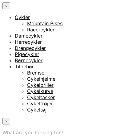
×
Cykler
Mountain Bikes
Racercykler
Damecykler
Herrecykler
Drengecykler
Pigecykler
Børnecykler
Tilbehør
Bremser
Cykelhjelme
Cykelbriller
Cykelkurve
Cykeltasker
Cykeltrøjer
Cykeltøj
×
What are you looking for?