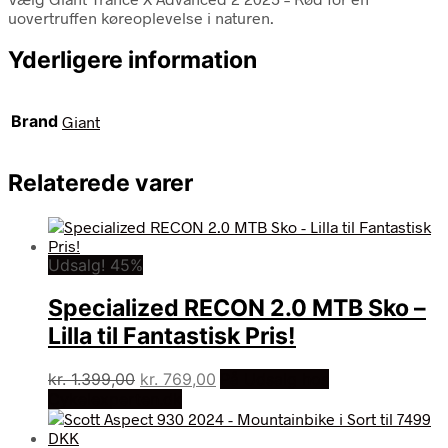
uovertruffen køreoplevelse i naturen.
Yderligere information
Brand
Giant
Relaterede varer
Udsalg! 45%
Specialized RECON 2.0 MTB Sko –
Lilla til Fantastisk Pris!
Den
Den
kr.
1.399,00
kr.
769,00
På Udsalg hos
oprindelige
aktuelle
Cykelexperten.dk
pris
pris
var:
er: