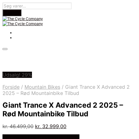
Udsalg! 29%
Forside
/
Mountain Bikes
/
Giant Trance X Advanced 2
2025 – Rød Mountainbike Tilbud
Giant Trance X Advanced 2 2025 –
Rød Mountainbike Tilbud
Den
Den
kr.
46.499,00
kr.
32.999,00
oprindelige
aktuelle
På Udsalg hos Cykelexperten.dk
pris
pris