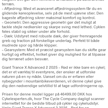
terræn.
– Affjedring: Med et avanceret affjedringssystem får du en
glidende køreoplevelse, selv på de mest ujævne stier. Den
bageste affjedring sikrer maksimal komfort og kontrol.
– Geometri: Den aggressive geometri gør det muligt at
tackle stejle nedkørsler og skarpe sving med lethed. Cyklen
føles stabil og sikker under alle forhold.
– Dæk: Udstyret med robuste dæk, der giver fremragende
greb og traction på forskellige underlag. Perfekt til både
mudrede spor og hårde klipper.
– Gearsystem: Med et præcist gearsystem kan du skifte gear
hurtigt og effektivt, hvilket giver dig mulighed for at tilpasse
dig terrænet uden besvær.
Giant Trance X Advanced 2 2025 – Rød er ikke bare en cykel;
det er et værktøj til eventyrere, der ønsker at udforske
naturen på en ny måde. Uanset om du er erfaren eller
nybegynder i mountainbikeverdenen, vil denne cykel give
dig den nødvendige selvtillid til at tage udfordringerne op.
Prisen for denne model ligger på 46499.00 DKK hos
Cykelexperten.dk, hvor The Cycle Company dagligt scanner
internettet for de bedste tilbud på cykler og cykeludstyr.
Vælg Giant Trance X Advanced 2 2025 – Rød for en