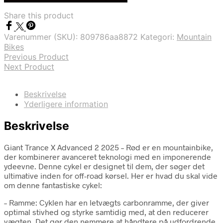
var:
er:
Share this product
kr. 46.499,00.
kr. 32.999,00.
Varenummer (SKU):
809786aa8872
Kategori:
Mountain
Bikes
Previous Product
Next Product
Beskrivelse
Yderligere information
Beskrivelse
Giant Trance X Advanced 2 2025 – Rød er en mountainbike,
der kombinerer avanceret teknologi med en imponerende
ydeevne. Denne cykel er designet til dem, der søger det
ultimative inden for off-road kørsel. Her er hvad du skal vide
om denne fantastiske cykel:
– Ramme: Cyklen har en letvægts carbonramme, der giver
optimal stivhed og styrke samtidig med, at den reducerer
vægten. Det gør den nemmere at håndtere på udfordrende