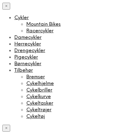
×
Cykler
Mountain Bikes
Racercykler
Damecykler
Herrecykler
Drengecykler
Pigecykler
Børnecykler
Tilbehør
Bremser
Cykelhjelme
Cykelbriller
Cykelkurve
Cykeltasker
Cykeltrøjer
Cykeltøj
×