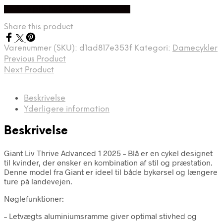
Bedste pris hos Cykelexperten.dk
Share this product
Varenummer (SKU):
d1ad817e353f
Kategori:
Damecykler
Previous Product
Next Product
Beskrivelse
Yderligere information
Beskrivelse
Giant Liv Thrive Advanced 1 2025 – Blå er en cykel designet
til kvinder, der ønsker en kombination af stil og præstation.
Denne model fra Giant er ideel til både bykørsel og længere
ture på landevejen.
Nøglefunktioner:
– Letvægts aluminiumsramme giver optimal stivhed og