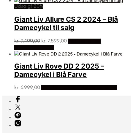
Udsalg! 20%
Giant Liv Allure CS 2 2024 – Blå
Damecykel til salg
Den
Den
kr.
9.499,00
kr.
7.599,00
På Udsalg hos
oprindelige
aktuelle
Cykelexperten.dk
pris
pris
var:
er:
kr. 9.499,00.
kr. 7.599,00.
Giant Liv Rove DD 2 2025 –
Damecykel i Blå Farve
kr.
6.999,00
Bedste pris hos Cykelexperten.dk