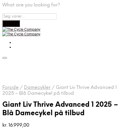
What are you looking for?
Forside
/
Damecykler
/
Giant Liv Thrive Advanced 1
2025 – Blå Damecykel på tilbud
Giant Liv Thrive Advanced 1 2025 –
Blå Damecykel på tilbud
kr.
16.999,00