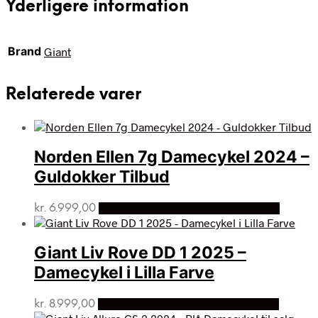
Yderligere information
Brand
Giant
Relaterede varer
Norden Ellen 7g Damecykel 2024 –
Guldokker Tilbud
kr.
6.999,00
Bedste pris hos Cykelexperten.dk
Giant Liv Rove DD 1 2025 –
Damecykel i Lilla Farve
kr.
8.999,00
Bedste pris hos Cykelexperten.dk