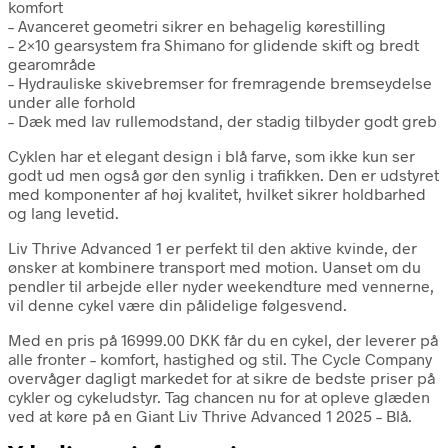
komfort
– Avanceret geometri sikrer en behagelig kørestilling
– 2×10 gearsystem fra Shimano for glidende skift og bredt
gearområde
– Hydrauliske skivebremser for fremragende bremseydelse
under alle forhold
– Dæk med lav rullemodstand, der stadig tilbyder godt greb
Cyklen har et elegant design i blå farve, som ikke kun ser
godt ud men også gør den synlig i trafikken. Den er udstyret
med komponenter af høj kvalitet, hvilket sikrer holdbarhed
og lang levetid.
Liv Thrive Advanced 1 er perfekt til den aktive kvinde, der
ønsker at kombinere transport med motion. Uanset om du
pendler til arbejde eller nyder weekendture med vennerne,
vil denne cykel være din pålidelige følgesvend.
Med en pris på 16999.00 DKK får du en cykel, der leverer på
alle fronter – komfort, hastighed og stil. The Cycle Company
overvåger dagligt markedet for at sikre de bedste priser på
cykler og cykeludstyr. Tag chancen nu for at opleve glæden
ved at køre på en Giant Liv Thrive Advanced 1 2025 – Blå.