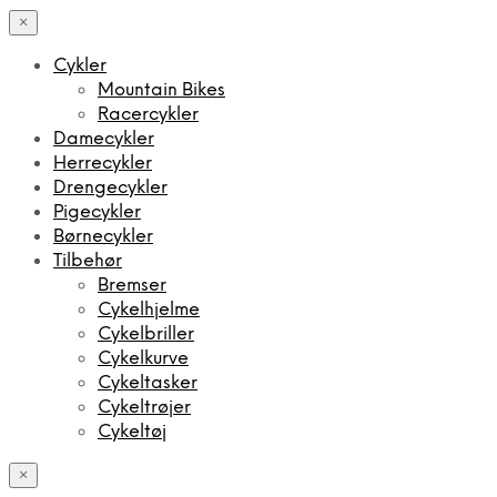
×
Cykler
Mountain Bikes
Racercykler
Damecykler
Herrecykler
Drengecykler
Pigecykler
Børnecykler
Tilbehør
Bremser
Cykelhjelme
Cykelbriller
Cykelkurve
Cykeltasker
Cykeltrøjer
Cykeltøj
×