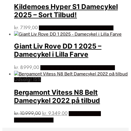
Kildemoes Hyper S1 Damecykel
2025 – Sort Tilbud!
kr.
7.199,00
Bedste pris hos Cykelexperten.dk
Giant Liv Rove DD 1 2025 –
Damecykel i Lilla Farve
kr.
8.999,00
Bedste pris hos Cykelexperten.dk
Udsalg! 15%
Bergamont Vitess N8 Belt
Damecykel 2022 på tilbud
Den
Den
kr.
10.999,00
kr.
9.349,00
På Udsalg hos
oprindelige
aktuelle
Cykelexperten.dk
pris
pris
var:
er: