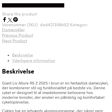
oprindelige
aktuelle
På Udsalg hos Cykelexperten.dk
pris
pris
var:
er:
Share this product
kr. 7.699,00.
kr. 6.199,00.
Varenummer (SKU):
da6421358652
Kategori:
Damecykler
Previous Product
Next Product
Beskrivelse
Yderligere information
Beskrivelse
Giant Liv Allure RS 2 2025 i brun er en fantastisk damecykel,
der kombinerer stil og funktionalitet på bedste vis. Denne
cykel er designet til at imødekomme behovene hos
moderne kvinder, der ønsker en pålidelig og komfortabel
cykeloplevelse.
Cyklen har en letvægts aluminiumramme, der sikrer nem