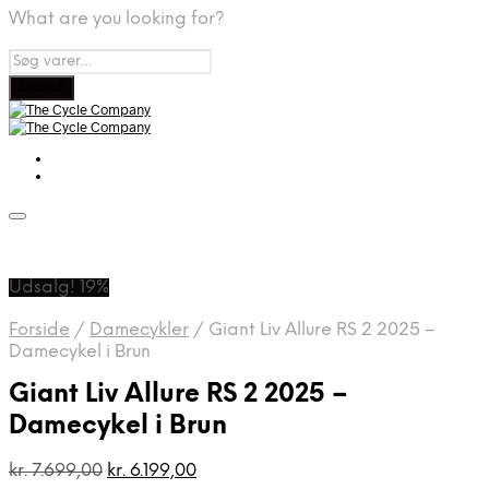
What are you looking for?
Udsalg! 19%
Forside
/
Damecykler
/
Giant Liv Allure RS 2 2025 –
Damecykel i Brun
Giant Liv Allure RS 2 2025 –
Damecykel i Brun
Den
Den
kr.
7.699,00
kr.
6.199,00