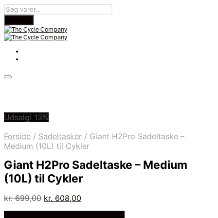
Udsalg! 13%
Forside
/
Sadeltasker
/
Giant H2Pro Sadeltaske –
Medium (10L) til Cykler
Giant H2Pro Sadeltaske – Medium
(10L) til Cykler
Den
Den
kr.
699,00
kr.
608,00
oprindelige
aktuelle
På Udsalg hos Cykelexperten.dk
pris
pris