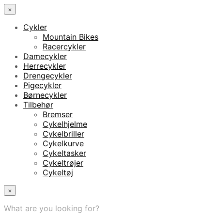
×
Cykler
Mountain Bikes
Racercykler
Damecykler
Herrecykler
Drengecykler
Pigecykler
Børnecykler
Tilbehør
Bremser
Cykelhjelme
Cykelbriller
Cykelkurve
Cykeltasker
Cykeltrøjer
Cykeltøj
×
What are you looking for?