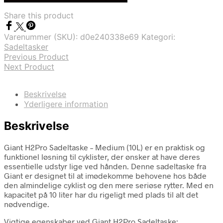
var:
er:
Share this product
kr. 699,00.
kr. 608,00.
Varenummer (SKU):
d0e240338e69
Kategori:
Sadeltasker
Previous Product
Next Product
Beskrivelse
Yderligere information
Beskrivelse
Giant H2Pro Sadeltaske – Medium (10L) er en praktisk og
funktionel løsning til cyklister, der ønsker at have deres
essentielle udstyr lige ved hånden. Denne sadeltaske fra
Giant er designet til at imødekomme behovene hos både
den almindelige cyklist og den mere seriøse rytter. Med en
kapacitet på 10 liter har du rigeligt med plads til alt det
nødvendige.
Vigtige egenskaber ved Giant H2Pro Sadeltaske: