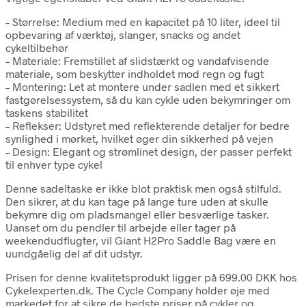
– Størrelse: Medium med en kapacitet på 10 liter, ideel til
opbevaring af værktøj, slanger, snacks og andet
cykeltilbehør
– Materiale: Fremstillet af slidstærkt og vandafvisende
materiale, som beskytter indholdet mod regn og fugt
– Montering: Let at montere under sadlen med et sikkert
fastgørelsessystem, så du kan cykle uden bekymringer om
taskens stabilitet
– Reflekser: Udstyret med reflekterende detaljer for bedre
synlighed i mørket, hvilket øger din sikkerhed på vejen
– Design: Elegant og strømlinet design, der passer perfekt
til enhver type cykel
Denne sadeltaske er ikke blot praktisk men også stilfuld.
Den sikrer, at du kan tage på lange ture uden at skulle
bekymre dig om pladsmangel eller besværlige tasker.
Uanset om du pendler til arbejde eller tager på
weekendudflugter, vil Giant H2Pro Saddle Bag være en
uundgåelig del af dit udstyr.
Prisen for denne kvalitetsprodukt ligger på 699.00 DKK hos
Cykelexperten.dk. The Cycle Company holder øje med
markedet for at sikre de bedste priser på cykler og