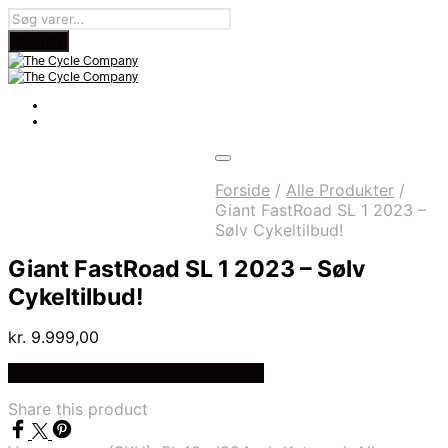
Forside
/
Alle Produkter
/
Giant FastRoad SL 1 2023 –
Sølv Cykeltilbud!
Giant FastRoad SL 1 2023 – Sølv
Cykeltilbud!
kr.
9.999,00
Bedste pris hos Cykelexperten.dk
Share this product