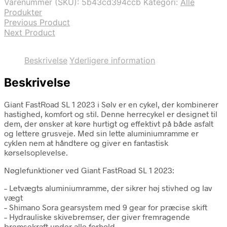
Varenummer (SKU):
5b43cd394ccb
Kategori:
Alle
Produkter
Previous Product
Next Product
Beskrivelse
Yderligere information
Beskrivelse
Giant FastRoad SL 1 2023 i Sølv er en cykel, der kombinerer
hastighed, komfort og stil. Denne herrecykel er designet til
dem, der ønsker at køre hurtigt og effektivt på både asfalt
og lettere grusveje. Med sin lette aluminiumramme er
cyklen nem at håndtere og giver en fantastisk
kørselsoplevelse.
Nøglefunktioner ved Giant FastRoad SL 1 2023:
– Letvægts aluminiumramme, der sikrer høj stivhed og lav
vægt
– Shimano Sora gearsystem med 9 gear for præcise skift
– Hydrauliske skivebremser, der giver fremragende
bremsekraft under alle forhold