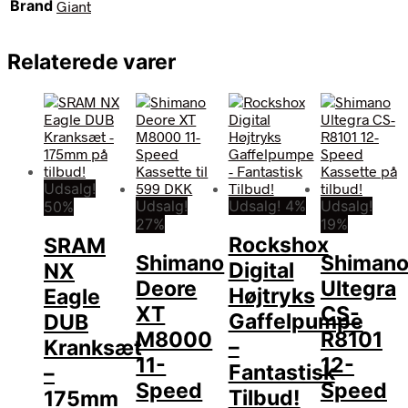
Brand
Giant
Relaterede varer
Udsalg!
Udsalg!
Udsalg! 4%
Udsalg!
50%
27%
19%
Rockshox
SRAM
Shimano
Shiman
Digital
NX
Deore
Ultegra
Højtryks
Eagle
XT
CS-
Gaffelpumpe
DUB
M8000
R8101
–
Kranksæt
11-
12-
Fantastisk
–
Speed
Speed
Tilbud!
175mm