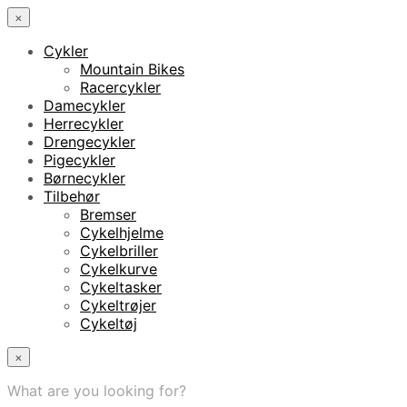
×
Cykler
Mountain Bikes
Racercykler
Damecykler
Herrecykler
Drengecykler
Pigecykler
Børnecykler
Tilbehør
Bremser
Cykelhjelme
Cykelbriller
Cykelkurve
Cykeltasker
Cykeltrøjer
Cykeltøj
×
What are you looking for?