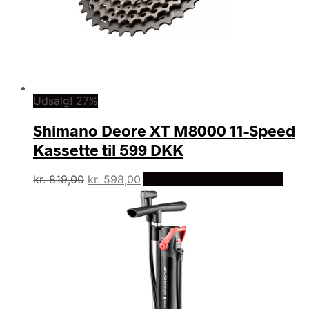
Udsalg! 27%
Shimano Deore XT M8000 11-Speed
Kassette til 599 DKK
Den
Den
kr.
819,00
kr.
598,00
På Udsalg hos Dania Bikes
oprindelige
aktuelle
pris
pris
var:
er:
kr. 819,00.
kr. 598,00.