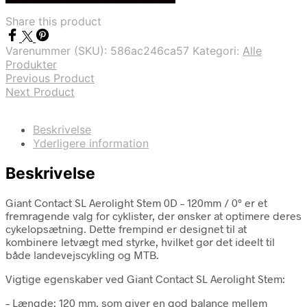
var:
er:
Share this product
kr. 549,00.
kr. 494,00.
Varenummer (SKU):
586ac246ca57
Kategori:
Alle
Produkter
Previous Product
Next Product
Beskrivelse
Yderligere information
Beskrivelse
Giant Contact SL Aerolight Stem 0D – 120mm / 0° er et
fremragende valg for cyklister, der ønsker at optimere deres
cykelopsætning. Dette frempind er designet til at
kombinere letvægt med styrke, hvilket gør det ideelt til
både landevejscykling og MTB.
Vigtige egenskaber ved Giant Contact SL Aerolight Stem:
– Længde: 120 mm, som giver en god balance mellem