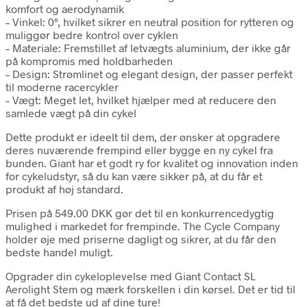
komfort og aerodynamik
– Vinkel: 0°, hvilket sikrer en neutral position for rytteren og
muliggør bedre kontrol over cyklen
– Materiale: Fremstillet af letvægts aluminium, der ikke går
på kompromis med holdbarheden
– Design: Strømlinet og elegant design, der passer perfekt
til moderne racercykler
– Vægt: Meget let, hvilket hjælper med at reducere den
samlede vægt på din cykel
Dette produkt er ideelt til dem, der ønsker at opgradere
deres nuværende frempind eller bygge en ny cykel fra
bunden. Giant har et godt ry for kvalitet og innovation inden
for cykeludstyr, så du kan være sikker på, at du får et
produkt af høj standard.
Prisen på 549.00 DKK gør det til en konkurrencedygtig
mulighed i markedet for frempinde. The Cycle Company
holder øje med priserne dagligt og sikrer, at du får den
bedste handel muligt.
Opgrader din cykeloplevelse med Giant Contact SL
Aerolight Stem og mærk forskellen i din kørsel. Det er tid til
at få det bedste ud af dine ture!