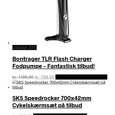
Udsalg! 33%
Bontrager TLR Flash Charger
Fodpumpe – Fantastisk tilbud!
Den
Den
kr.
1.199,00
kr.
799,00
På Udsalg hos Dania Bikes
oprindelige
aktuelle
pris
pris
var:
er:
SKS Speedrocker 700x42mm
kr. 1.199,00.
kr. 799,00.
Cykelskærmsæt på tilbud