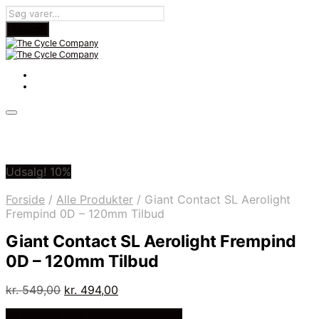
Udsalg! 10%
Forside
/
Alle Produkter
/
Giant Contact SL Aerolight
Frempind 0D – 120mm Tilbud
Giant Contact SL Aerolight Frempind
0D – 120mm Tilbud
Den
Den
kr.
549,00
kr.
494,00
oprindelige
aktuelle
På Udsalg hos Cykelexperten.dk
pris
pris