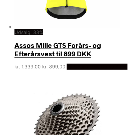
Udsalg! 33%
Assos Mille GTS Forårs- og
Efterårsvest til 899 DKK
Den
Den
kr.
1.339,00
kr.
899,00
På Udsalg hos Dania Bikes
oprindelige
aktuelle
pris
pris
var:
er:
kr. 1.339,00.
kr. 899,00.