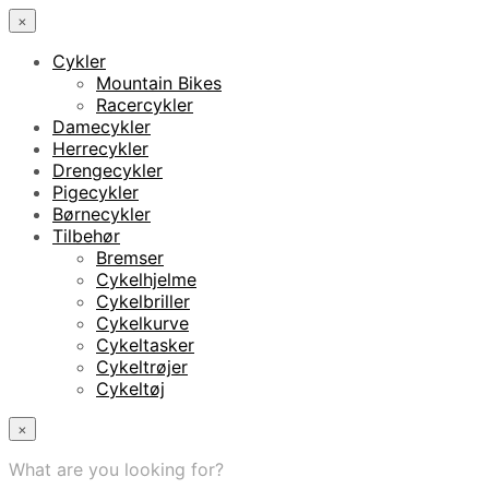
×
Cykler
Mountain Bikes
Racercykler
Damecykler
Herrecykler
Drengecykler
Pigecykler
Børnecykler
Tilbehør
Bremser
Cykelhjelme
Cykelbriller
Cykelkurve
Cykeltasker
Cykeltrøjer
Cykeltøj
×
What are you looking for?