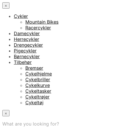
×
Cykler
Mountain Bikes
Racercykler
Damecykler
Herrecykler
Drengecykler
Pigecykler
Børnecykler
Tilbehør
Bremser
Cykelhjelme
Cykelbriller
Cykelkurve
Cykeltasker
Cykeltrøjer
Cykeltøj
×
What are you looking for?