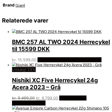
Brand
Giant
Relaterede varer
BMC 257 AL TWO 2024 Herrecykel
til 15599 DKK
kr.
15.599,00
Bedste pris hos Cykelexperten.dk
Udsalg! 28%
Nishiki XC Five Herrecykel 24g
Acera 2023 – Grå
Den
Den
kr.
9.499,00
kr.
6.799,00
På Udsalg hos
oprindelige
aktuelle
Cykelexperten.dk
pris
pris