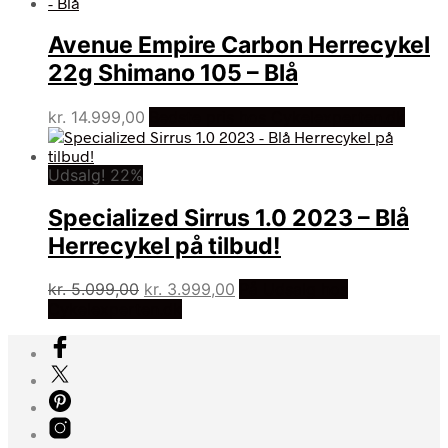
var:
er:
kr. 9.499,00.
kr. 6.799,00.
Avenue Empire Carbon Herrecykel
22g Shimano 105 – Blå
kr.
14.999,00
Bedste pris hos Cykelexperten.dk
Udsalg! 22%
Specialized Sirrus 1.0 2023 – Blå
Herrecykel på tilbud!
Den
Den
kr.
5.099,00
kr.
3.999,00
På Udsalg hos
oprindelige
aktuelle
Cykelexperten.dk
pris
pris
var:
er:
kr. 5.099,00.
kr. 3.999,00.