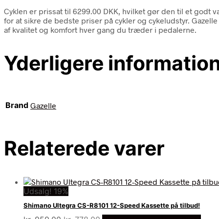
Cyklen er prissat til 6299.00 DKK, hvilket gør den til et go
for at sikre de bedste priser på cykler og cykeludstyr. Gazel
af kvalitet og komfort hver gang du træder i pedalerne.
Yderligere informatio
Brand
Gazelle
Relaterede varer
Udsalg! 19%
Shimano Ultegra CS-R8101 12-Speed Kassette på tilbud!
Den
Den