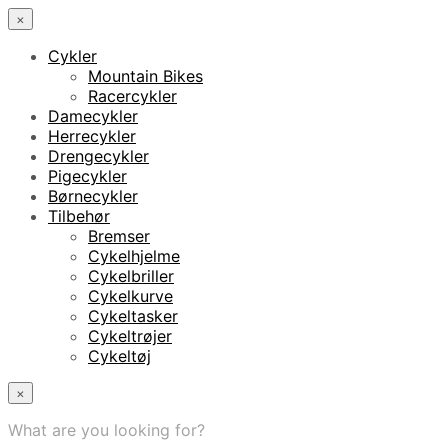
×
Cykler
Mountain Bikes
Racercykler
Damecykler
Herrecykler
Drengecykler
Pigecykler
Børnecykler
Tilbehør
Bremser
Cykelhjelme
Cykelbriller
Cykelkurve
Cykeltasker
Cykeltrøjer
Cykeltøj
×
What are you looking for?