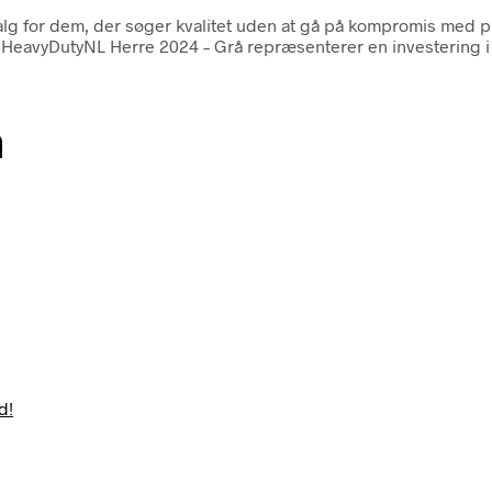
dt valg for dem, der søger kvalitet uden at gå på kompromis me
le HeavyDutyNL Herre 2024 – Grå repræsenterer en investering i 
n