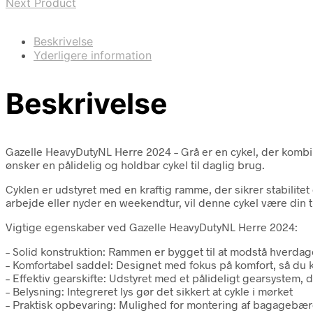
Next Product
Beskrivelse
Yderligere information
Beskrivelse
Gazelle HeavyDutyNL Herre 2024 – Grå er en cykel, der komb
ønsker en pålidelig og holdbar cykel til daglig brug.
Cyklen er udstyret med en kraftig ramme, der sikrer stabilitet 
arbejde eller nyder en weekendtur, vil denne cykel være din 
Vigtige egenskaber ved Gazelle HeavyDutyNL Herre 2024:
– Solid konstruktion: Rammen er bygget til at modstå hverdage
– Komfortabel saddel: Designet med fokus på komfort, så du
– Effektiv gearskifte: Udstyret med et pålideligt gearsystem, 
– Belysning: Integreret lys gør det sikkert at cykle i mørket
– Praktisk opbevaring: Mulighed for montering af bagagebær