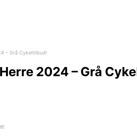
 – Grå Cykeltilbud!
erre 2024 – Grå Cykel
er