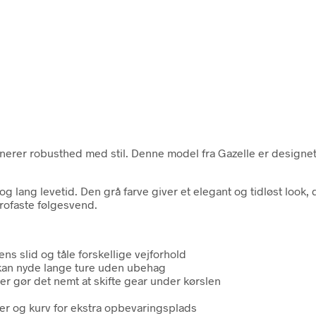
inerer robusthed med stil. Denne model fra Gazelle er desig
og lang levetid. Den grå farve giver et elegant og tidløst look,
trofaste følgesvend.
ns slid og tåle forskellige vejforhold
 kan nyde lange ture uden ubehag
der gør det nemt at skifte gear under kørslen
er og kurv for ekstra opbevaringsplads