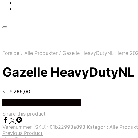
Forside
/
Alle Produkter
/
Gazelle HeavyDutyNL Herre 2024
Gazelle HeavyDutyNL H
kr.
6.299,00
Bedste pris hos Cykelexperten.dk
Share this product
Varenummer (SKU):
01b22998a893
Kategori:
Alle Produkt
Previous Product