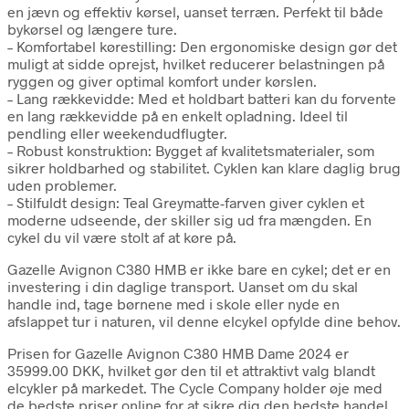
en jævn og effektiv kørsel, uanset terræn. Perfekt til både
bykørsel og længere ture.
– Komfortabel kørestilling: Den ergonomiske design gør det
muligt at sidde oprejst, hvilket reducerer belastningen på
ryggen og giver optimal komfort under kørslen.
– Lang rækkevidde: Med et holdbart batteri kan du forvente
en lang rækkevidde på en enkelt opladning. Ideel til
pendling eller weekendudflugter.
– Robust konstruktion: Bygget af kvalitetsmaterialer, som
sikrer holdbarhed og stabilitet. Cyklen kan klare daglig brug
uden problemer.
– Stilfuldt design: Teal Greymatte-farven giver cyklen et
moderne udseende, der skiller sig ud fra mængden. En
cykel du vil være stolt af at køre på.
Gazelle Avignon C380 HMB er ikke bare en cykel; det er en
investering i din daglige transport. Uanset om du skal
handle ind, tage børnene med i skole eller nyde en
afslappet tur i naturen, vil denne elcykel opfylde dine behov.
Prisen for Gazelle Avignon C380 HMB Dame 2024 er
35999.00 DKK, hvilket gør den til et attraktivt valg blandt
elcykler på markedet. The Cycle Company holder øje med
de bedste priser online for at sikre dig den bedste handel.