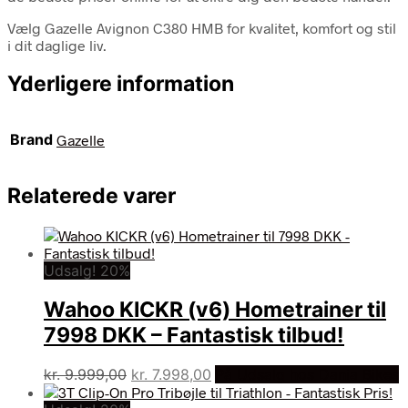
Vælg Gazelle Avignon C380 HMB for kvalitet, komfort og stil
i dit daglige liv.
Yderligere information
Brand
Gazelle
Relaterede varer
Udsalg! 20%
Wahoo KICKR (v6) Hometrainer til
7998 DKK – Fantastisk tilbud!
Den
Den
kr.
9.999,00
kr.
7.998,00
På Udsalg hos Dania Bikes
oprindelige
aktuelle