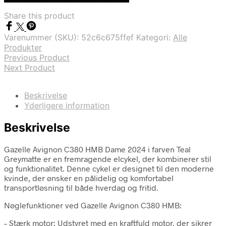
var:
er:
Share this product
kr. 35.999,00.
kr. 32.399,00.
Varenummer (SKU):
52c6c675ffef
Kategori:
Alle
Produkter
Previous Product
Next Product
Beskrivelse
Yderligere information
Beskrivelse
Gazelle Avignon C380 HMB Dame 2024 i farven Teal
Greymatte er en fremragende elcykel, der kombinerer stil
og funktionalitet. Denne cykel er designet til den moderne
kvinde, der ønsker en pålidelig og komfortabel
transportløsning til både hverdag og fritid.
Nøglefunktioner ved Gazelle Avignon C380 HMB:
– Stærk motor: Udstyret med en kraftfuld motor, der sikrer