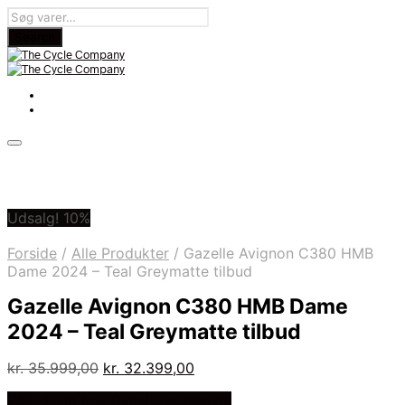
Udsalg! 10%
Forside
/
Alle Produkter
/
Gazelle Avignon C380 HMB
Dame 2024 – Teal Greymatte tilbud
Gazelle Avignon C380 HMB Dame
2024 – Teal Greymatte tilbud
Den
Den
kr.
35.999,00
kr.
32.399,00
oprindelige
aktuelle
På Udsalg hos Cykelexperten.dk
pris
pris