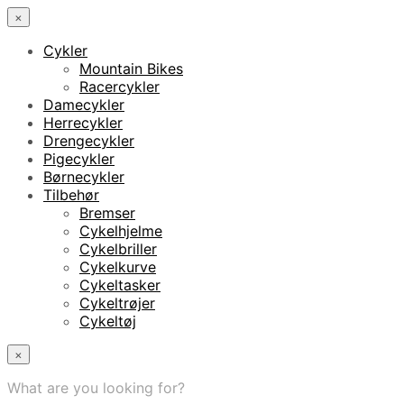
×
Cykler
Mountain Bikes
Racercykler
Damecykler
Herrecykler
Drengecykler
Pigecykler
Børnecykler
Tilbehør
Bremser
Cykelhjelme
Cykelbriller
Cykelkurve
Cykeltasker
Cykeltrøjer
Cykeltøj
×
What are you looking for?