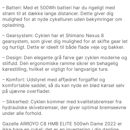
– Batteri: Med et 500Wh batteri har du rigeligt med
strøm til at dække lange distancer. Dette giver dig
mulighed for at nyde cykelturen uden bekymringer om
opladning.
– Gearsystem: Cyklen har et Shimano Nexus 8
gearsystem, som giver dig mulighed for at skifte gear let
og hurtigt. Dette er ideelt til både flade veje og bakker.
– Design: Den elegante grå farve gør cyklen moderne og
stilfuld. Den ergonomiske ramme sikrer en behagelig
kørestilling, hvilket er vigtigt for langvarige ture.
– Komfort: Udstyret med affjedret forgaffel og
komfortable saddel, så du kan nyde en blød kørsel selv
på ujævne overflader.
– Sikkerhed: Cyklen kommer med kvalitetsbremser fra
hydrauliske skivebremser, der giver optimal bremseevne
under alle forhold.
Gazelle ARROYO C8 HMB ELITE 500wh Dame 2022 er
ikke bare en cykel; det er en investering i din daglige