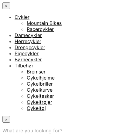
×
Cykler
Mountain Bikes
Racercykler
Damecykler
Herrecykler
Drengecykler
Pigecykler
Børnecykler
Tilbehør
Bremser
Cykelhjelme
Cykelbriller
Cykelkurve
Cykeltasker
Cykeltrøjer
Cykeltøj
×
What are you looking for?