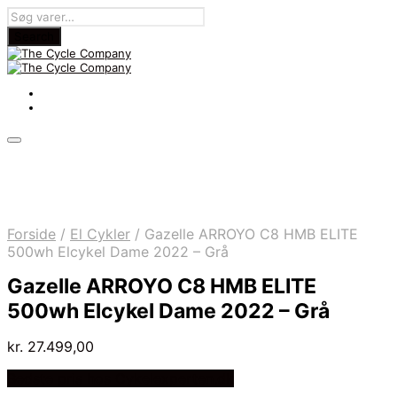
Forside
/
El Cykler
/
Gazelle ARROYO C8 HMB ELITE
500wh Elcykel Dame 2022 – Grå
Gazelle ARROYO C8 HMB ELITE
500wh Elcykel Dame 2022 – Grå
kr.
27.499,00
Bedste pris hos Cykelexperten.dk