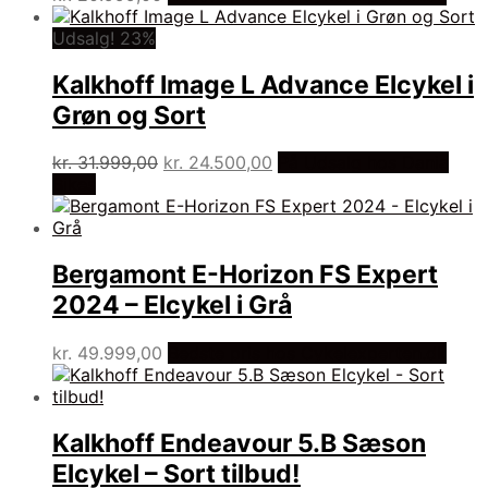
Udsalg! 23%
Kalkhoff Image L Advance Elcykel i
Grøn og Sort
Den
Den
kr.
31.999,00
kr.
24.500,00
På Udsalg hos Dania
oprindelige
aktuelle
Bikes
pris
pris
var:
er:
kr. 31.999,00.
kr. 24.500,00.
Bergamont E-Horizon FS Expert
2024 – Elcykel i Grå
kr.
49.999,00
Bedste pris hos Cykelexperten.dk
Kalkhoff Endeavour 5.B Sæson
Elcykel – Sort tilbud!