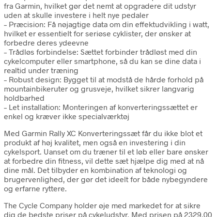
fra Garmin, hvilket gør det nemt at opgradere dit udstyr
uden at skulle investere i helt nye pedaler
– Præcision: Få nøjagtige data om din effektudvikling i watt,
hvilket er essentielt for seriøse cyklister, der ønsker at
forbedre deres ydeevne
– Trådløs forbindelse: Sættet forbinder trådløst med din
cykelcomputer eller smartphone, så du kan se dine data i
realtid under træning
– Robust design: Bygget til at modstå de hårde forhold på
mountainbikeruter og grusveje, hvilket sikrer langvarig
holdbarhed
– Let installation: Monteringen af konverteringssættet er
enkel og kræver ikke specialværktøj
Med Garmin Rally XC Konverteringssæt får du ikke blot et
produkt af høj kvalitet, men også en investering i din
cykelsport. Uanset om du træner til et løb eller bare ønsker
at forbedre din fitness, vil dette sæt hjælpe dig med at nå
dine mål. Det tilbyder en kombination af teknologi og
brugervenlighed, der gør det ideelt for både nybegyndere
og erfarne ryttere.
The Cycle Company holder øje med markedet for at sikre
dig de bedste priser på cykeludstyr. Med prisen på 2329.00