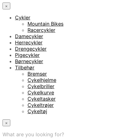
×
Cykler
Mountain Bikes
Racercykler
Damecykler
Herrecykler
Drengecykler
Pigecykler
Børnecykler
Tilbehør
Bremser
Cykelhjelme
Cykelbriller
Cykelkurve
Cykeltasker
Cykeltrøjer
Cykeltøj
×
What are you looking for?