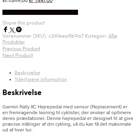
Den
Den
kr.
1.549,00
kr.
1.441,00
oprindelige
aktuelle
På Udsalg hos Cykelexperten.dk
pris
pris
var:
er:
Share this product
kr. 1.549,00.
kr. 1.441,00.
Varenummer (SKU):
c361eea5b9a7
Kategori:
Alle
Produkter
Previous Product
Next Product
Beskrivelse
Yderligere information
Beskrivelse
Garmin Rally XC Højrepedal med sensor (Replacement) er
en fremragende løsning til cyklister, der ønsker at optimere
deres præstationer. Denne højrepedal er designet til at give
præcise målinger af din cykling, så du kan få det maksimale
ud af hver tur.