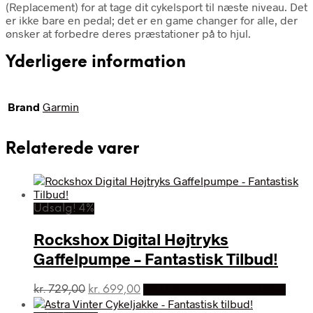
(Replacement) for at tage dit cykelsport til næste niveau. Det
er ikke bare en pedal; det er en game changer for alle, der
ønsker at forbedre deres præstationer på to hjul.
Yderligere information
Brand
Garmin
Relaterede varer
Udsalg! 4%
Rockshox Digital Højtryks
Gaffelpumpe – Fantastisk Tilbud!
Den
Den
kr.
729,00
kr.
699,00
På Udsalg hos Dania Bikes
oprindelige
aktuelle