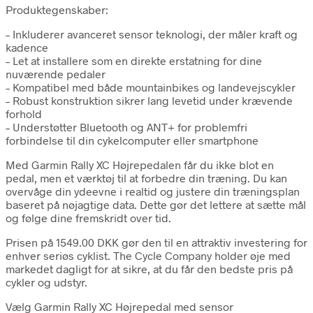
Produktegenskaber:
– Inkluderer avanceret sensor teknologi, der måler kraft og
kadence
– Let at installere som en direkte erstatning for dine
nuværende pedaler
– Kompatibel med både mountainbikes og landevejscykler
– Robust konstruktion sikrer lang levetid under krævende
forhold
– Understøtter Bluetooth og ANT+ for problemfri
forbindelse til din cykelcomputer eller smartphone
Med Garmin Rally XC Højrepedalen får du ikke blot en
pedal, men et værktøj til at forbedre din træning. Du kan
overvåge din ydeevne i realtid og justere din træningsplan
baseret på nøjagtige data. Dette gør det lettere at sætte mål
og følge dine fremskridt over tid.
Prisen på 1549.00 DKK gør den til en attraktiv investering for
enhver seriøs cyklist. The Cycle Company holder øje med
markedet dagligt for at sikre, at du får den bedste pris på
cykler og udstyr.
Vælg Garmin Rally XC Højrepedal med sensor