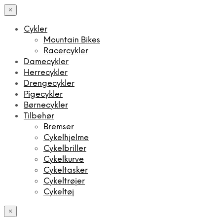
×
Cykler
Mountain Bikes
Racercykler
Damecykler
Herrecykler
Drengecykler
Pigecykler
Børnecykler
Tilbehør
Bremser
Cykelhjelme
Cykelbriller
Cykelkurve
Cykeltasker
Cykeltrøjer
Cykeltøj
×