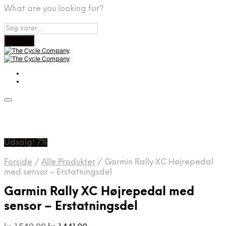
What are you looking for?
Udsalg! 7%
Forside
/
Alle Produkter
/
Garmin Rally XC Højrepedal
med sensor – Erstatningsdel
Garmin Rally XC Højrepedal med
sensor – Erstatningsdel