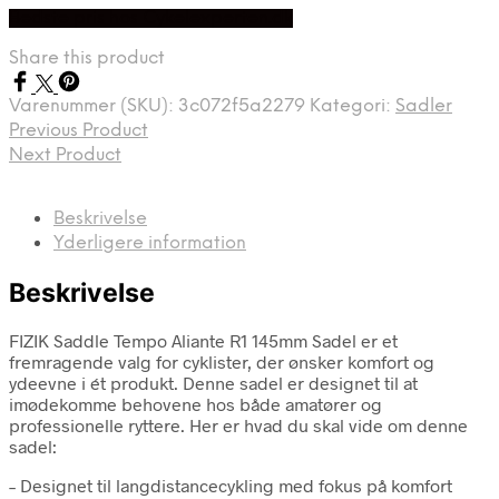
Bedste pris hos Cykelexperten.dk
Share this product
Varenummer (SKU):
3c072f5a2279
Kategori:
Sadler
Previous Product
Next Product
Beskrivelse
Yderligere information
Beskrivelse
FIZIK Saddle Tempo Aliante R1 145mm Sadel er et
fremragende valg for cyklister, der ønsker komfort og
ydeevne i ét produkt. Denne sadel er designet til at
imødekomme behovene hos både amatører og
professionelle ryttere. Her er hvad du skal vide om denne
sadel:
– Designet til langdistancecykling med fokus på komfort