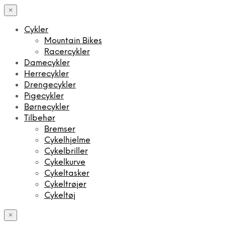
×
Cykler
Mountain Bikes
Racercykler
Damecykler
Herrecykler
Drengecykler
Pigecykler
Børnecykler
Tilbehør
Bremser
Cykelhjelme
Cykelbriller
Cykelkurve
Cykeltasker
Cykeltrøjer
Cykeltøj
×