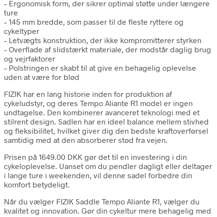
– Ergonomisk form, der sikrer optimal støtte under længere
ture
– 145 mm bredde, som passer til de fleste ryttere og
cykeltyper
– Letvægts konstruktion, der ikke kompromitterer styrken
– Overflade af slidstærkt materiale, der modstår daglig brug
og vejrfaktorer
– Polstringen er skabt til at give en behagelig oplevelse
uden at være for blød
FIZIK har en lang historie inden for produktion af
cykeludstyr, og deres Tempo Aliante R1 model er ingen
undtagelse. Den kombinerer avanceret teknologi med et
stilrent design. Sadlen har en ideel balance mellem stivhed
og fleksibilitet, hvilket giver dig den bedste kraftoverførsel
samtidig med at den absorberer stød fra vejen.
Prisen på 1649.00 DKK gør det til en investering i din
cykeloplevelse. Uanset om du pendler dagligt eller deltager
i lange ture i weekenden, vil denne sadel forbedre din
komfort betydeligt.
Når du vælger FIZIK Saddle Tempo Aliante R1, vælger du
kvalitet og innovation. Gør din cykeltur mere behagelig med