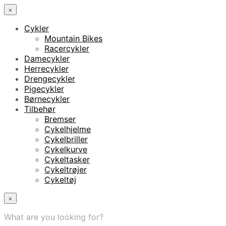
×
Cykler
Mountain Bikes
Racercykler
Damecykler
Herrecykler
Drengecykler
Pigecykler
Børnecykler
Tilbehør
Bremser
Cykelhjelme
Cykelbriller
Cykelkurve
Cykeltasker
Cykeltrøjer
Cykeltøj
×
What are you looking for?