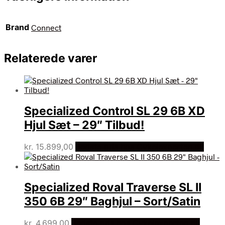
Brand
Connect
Relaterede varer
Specialized Control SL 29 6B XD
Hjul Sæt – 29″ Tilbud!
kr.
15.899,00
Bedste pris hos Cykelexperten.dk
Specialized Roval Traverse SL II
350 6B 29″ Baghjul – Sort/Satin
kr.
4.699,00
Bedste pris hos Cykelexperten.dk