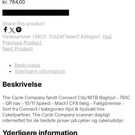
kr.
784,00
Bedste pris hos Cykelpartner
Share this product
Varenummer (SKU):
7cb2a17aeecf
Kategori:
Hjul
Previous Product
Next Product
Beskrivelse
Yderligere information
Beskrivelse
The Cycle Company fandt Connect City/MTB Baghjul – 700C
– QR nav – 10/11 Speed – Mach1 CFX fælg – Fælgbremse –
Sort fra Connect i kategorien Hjul & hjulsæt hos
Cykelpartner. The Cycle Company scanner dagligt
internettet for de bedste priser på cykler og cykeludstyr.
Yderligere information